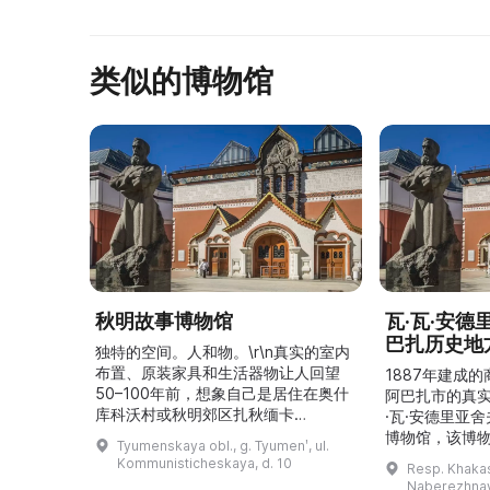
类似的博物馆
秋明故事博物馆
瓦·瓦·安
巴扎历史地
独特的空间。人和物。\r\n真实的室内
布置、原装家具和生活器物让人回望
1887年建成
50–100年前，想象自己是居住在奥什
阿巴扎市的真
库科沃村或秋明郊区扎秋缅卡
·瓦·安德里亚
（Затюменка）的一座小木屋的居
博物馆，该博物
Tyumenskaya obl., g. Tyumenʹ, ul.
民。\r\n\r\n博物馆的展览再现了我曾
卡斯共和国最佳
Kommunisticheskaya, d. 10
Resp. Khakasi
祖母安娜·科尔尼洛夫娜·奥什库科娃
的陈列以城市
Naberezhnay