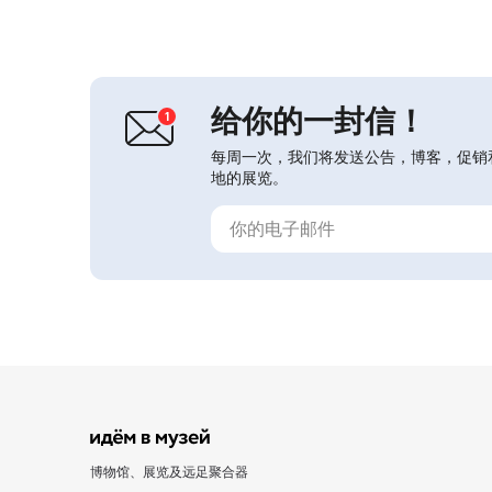
有展厅进行了重新布展。1979年，捷
姆鲁克博物馆并入以E.D. 费利钦命名的
克拉斯诺达尔国家历史考古博物馆-保
护区；1983年将城内最古老的建筑之
一——建于...
给你的一封信！
每周一次，我们将发送公告，博客，促销
地的展览。
博物馆、展览及远足聚合器