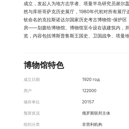
成立，发起人为地方志学者、塔曼半岛研究员谢尔盖·
然与库班哥萨克历史展厅，1980年代初对所有展厅进
钦命名的克拉斯诺达尔国家历史考古博物馆-保护区；
房——划拨给博物馆。博物馆至今设在该建筑内，
览，内容包括博斯普鲁斯王国史、卫国战争、塔曼
博物馆特色
成立日期
1920 год
用户
122000
储存单位
20157
预算状况
俄罗斯联邦主体
组织分类
非营利机构