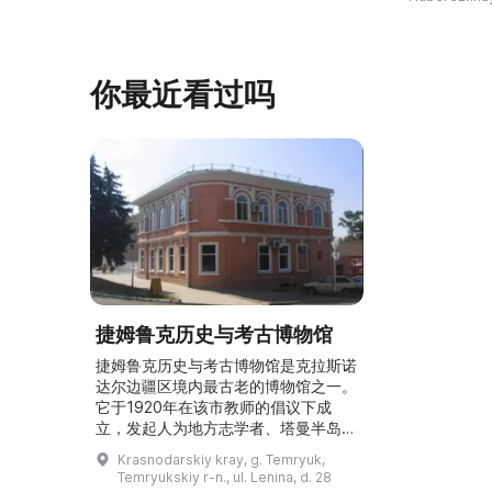
（Анна Корниловна Ошкукова）一
–3世纪的历史
家的日常生活场景——她是一位“世代
具、青铜与银
为农”的农妇，其祖先在16世纪末是最
坚固的砖墙环
早从北德维纳（Северна ...
马厩。基普里
你最近看过吗
捷姆鲁克历史与考古博物馆
捷姆鲁克历史与考古博物馆是克拉斯诺
达尔边疆区境内最古老的博物馆之一。
它于1920年在该市教师的倡议下成
立，发起人为地方志学者、塔曼半岛研
究员谢尔盖·弗朗采维奇·沃伊采霍夫斯
Krasnodarskiy kray, g. Temryuk,
基。1960年代博物馆开设了自然与库
Temryukskiy r-n., ul. Lenina, d. 28
班哥萨克历史展厅，1980年代初对所