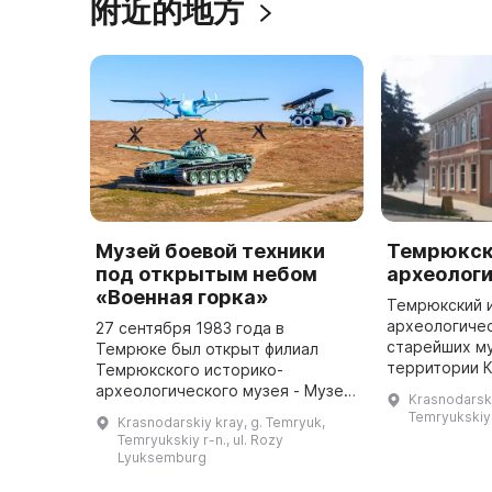
附近的地方
Музей боевой техники
Темрюкск
под открытым небом
археолог
«Военная горка»
Темрюкский 
археологичес
27 сентября 1983 года в
старейших м
Темрюке был открыт филиал
территории 
Темрюкского историко-
края. Он был
археологического музея - Музей
Krasnodarski
по инициатив
боевой техники под открытым
Temryukskiy r
Krasnodarskiy kray, g. Temryuk,
во главе с к
небом «Военная горка».
Temryukskiy r-n., ul. Rozy
Основную идею создания музея
Lyuksemburg
предложил председа ...