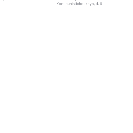
为主题，展出有箭头、刀
274号商人沃罗比约夫住宅附属建筑
Kommunisticheskaya, d. 61
质胸针、石磨等。庄园被
内。现址为共产党街61号。馆内常设
绕，院内有宽敞的谷仓和
展览包括“农民小屋”、“阿布杜利诺的
耶夫之屋是了解阿巴扎历
商人”、“战斗荣耀厅”和“阿布杜利诺：
史并度过难忘时光的绝佳场所。 ...
20世纪”。博物馆定期举办旨在推广阿
布杜利诺地区历史 ...