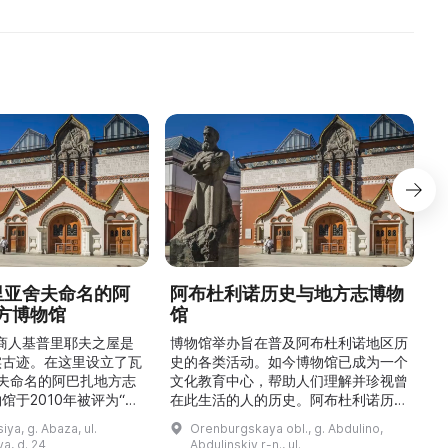
德里亚舍夫命名的阿
阿布杜利诺历史与地方志博物
方博物馆
馆
1
的商人基普里耶夫之屋是
博物馆举办旨在普及阿布杜利诺地区历
实古迹。在这里设立了瓦
史的各类活动。如今博物馆已成为一个
舍夫命名的阿巴扎地方志
文化教育中心，帮助人们理解并珍视曾
馆于2010年被评为“哈
在此生活的人的历史。阿布杜利诺历史
市级博物馆”。博物馆
与地方志博物馆于1966年在当地知名
ya, g. Abaza, ul.
Orenburgskaya obl., g. Abdulino,
及哈卡斯地区自公元前4
人士的倡议下创建。最初位于共产党街
a, d. 24
Abdulinskiy r-n., ul.