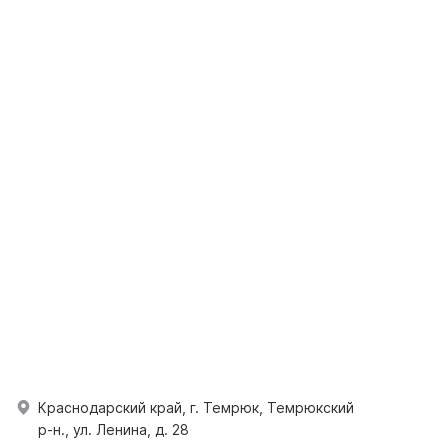
Краснодарский край, г. Темрюк, Темрюкский
р-н., ул. Ленина, д. 28