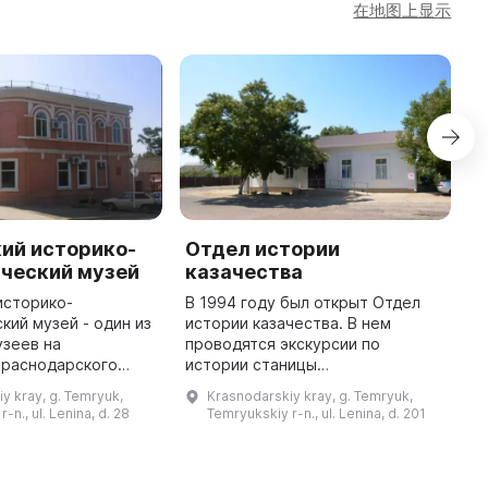
在地图上显示
ий историко-
Отдел истории
Г
ический музей
казачества
з
«
историко-
В 1994 году был открыт Отдел
г
кий музей - один из
истории казачества. В нем
узеев на
проводятся экскурсии по
9
Краснодарского
истории станицы
и
 создан в 1920 году
Старотитаровской, основанной в
т
y kray, g. Temryuk,
Krasnodarskiy kray, g. Temryuk,
е учителей города,
1794 году, и казачьему быту.
о
-n., ul. Lenina, d. 28
Temryukskiy r-n., ul. Lenina, d. 201
раеведом и
Завершается экскурсия на
п
исследователем Т ...
казачьем подворье с ...
Г
з