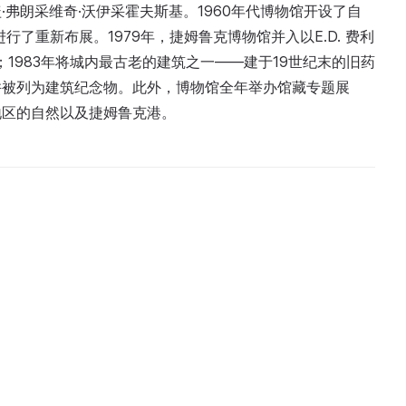
弗朗采维奇·沃伊采霍夫斯基。1960年代博物馆开设了自
行了重新布展。1979年，捷姆鲁克博物馆并入以E.D. 费利
1983年将城内最古老的建筑之一——建于19世纪末的旧药
并被列为建筑纪念物。此外，博物馆全年举办馆藏专题展
地区的自然以及捷姆鲁克港。