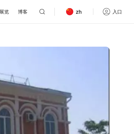
zh
展览
博客
入口