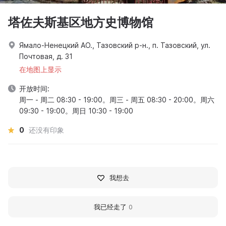
塔佐夫斯基区地方史博物馆
Ямало-Ненецкий АО., Тазовский р-н., п. Тазовский, ул.
Почтовая, д. 31
在地图上显示
开放时间:
周一 - 周二 08:30 - 19:00。周三 - 周五 08:30 - 20:00。周六
09:30 - 19:00。周日 10:30 - 19:00
0
还没有印象
我想去
我已经走了
0