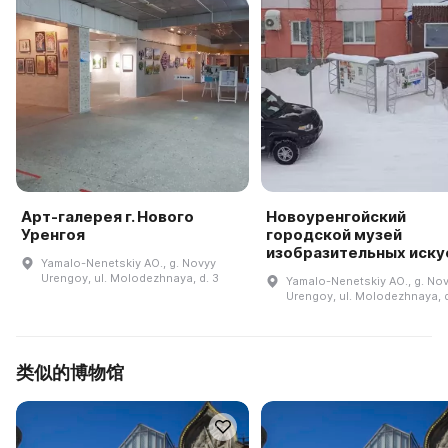
Арт-галерея г. Нового
Новоуренгойский
Уренгоя
городской музей
изобразительных иску
Yamalo-Nenetskiy AO., g. Novyy
Urengoy, ul. Molodezhnaya, d. 3
Yamalo-Nenetskiy AO., g. No
Urengoy, ul. Molodezhnaya, 
类似的博物馆