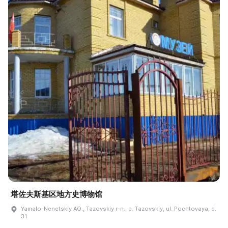
塔佐夫斯基区地方史博物馆
Yamalo-Nenetskiy AO., Tazovskiy r-n., p. Tazovskiy, ul. Pochtovaya, d.
31