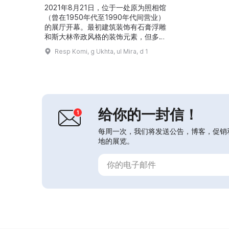
2021年8月21日，位于一处原为照相馆
（曾在1950年代至1990年代间营业）
的展厅开幕。最初建筑装饰有石膏浮雕
和斯大林帝政风格的装饰元素，但多次
翻修将其改造成了普通的办公空间。为
Resp Komi, g Ukhta, ul Mira, d 1
修复室内并将该空间改造成现代展览厅
耗时两年。现在这里举办本地展览和巡
回展览，让参观者得以感受昔日的氛
围。...
给你的一封信！
每周一次，我们将发送公告，博客，促销
地的展览。