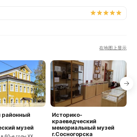
在地图上显示
 районный
Историко-
В
-
краеведческий
и
еский музей
мемориальный музей
к
г.Сосногорска
г
 в 60-е годы XX