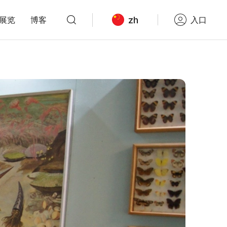
zh
展览
博客
入口