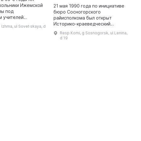
школьники Ижемской
21 мая 1990 года по инициативе
2
лы под
бюро Сосногорского
о
м учителей
райисполкома был открыт
р
 сбору материалов
Историко-краеведческий
ф
 Izhma, ul Sovet·skaya, d
ела и района. В
мемориальный музей. В 1996
х
Resp Komi, g Sosnogorsk, ul Lenina,
была предложена
году он был зарегистрирован во
з
d 19
идея создания шк ...
Всероссийском реестре музеев.
л
Фонд музея сост ...