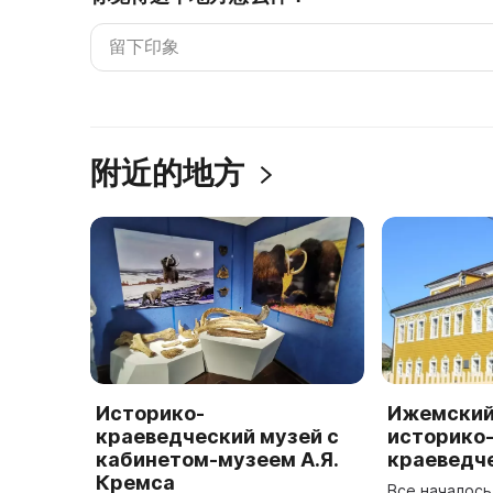
附近的地方
Историко-
Ижемский
краеведческий музей с
историко
кабинетом-музеем А.Я.
краеведч
Кремса
Все началось