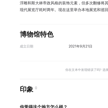
浮雕和斯大林帝政风格的装饰元素，但多次翻修将
现代展览厅耗时两年。现在这里举办本地展览和巡
博物馆特色
成立日期
2021年9月21日
你在文本中发现错误了吗? 选
印象
0
你觉得这个地方怎么样？