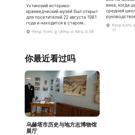
века, когда 
Ухтинский историко-
средней шко
краеведческий музей был открыт
руководство
для посетителей 22 августа 1981
приступили к
года и находится в старом
Resp Komi, s
об истории с
деревянном здании,
17
Resp. Komi, g. Ukhta, ul. Mira, d. 5B
результате 
построенном в 1935 году. В
музее представлены
документальные материалы по ...
你最近看过吗
乌赫塔市历史与地方志博物馆
展厅