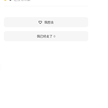
我想去
我已经走了
0
ыставочный зал
Sosnogorsk Historica
сторико-
Local Lore Memorial
раеведческого музея
Museum
.Ухта
On May 21, 1990, at the initia