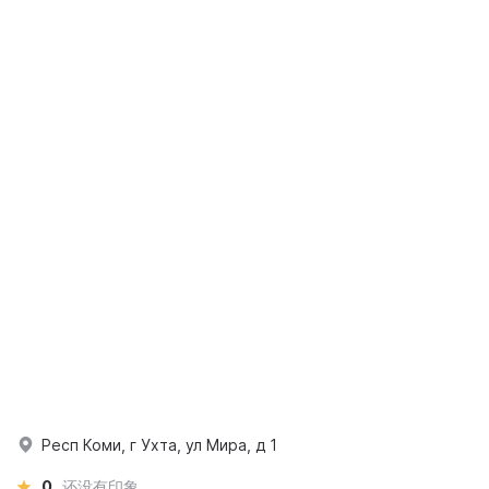
Респ Коми, г Ухта, ул Мира, д 1
0
还没有印象