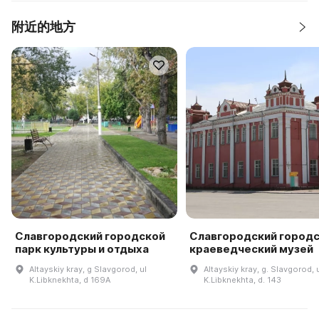
附近的地方
Славгородский городской
Славгородский город
парк культуры и отдыха
краеведческий музей
Altayskiy kray, g Slavgorod, ul
Altayskiy kray, g. Slavgorod, u
K.Libknekhta, d 169A
K.Libknekhta, d. 143