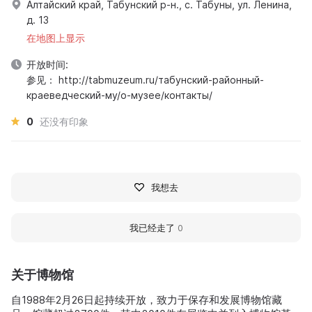
Алтайский край, Табунский р-н., с. Табуны, ул. Ленина,
д. 13
在地图上显示
开放时间:
参见： http://tabmuzeum.ru/табунский-районный-
краеведческий-му/о-музее/контакты/
0
还没有印象
我想去
我已经走了
0
关于博物馆
自1988年2月26日起持续开放，致力于保存和发展博物馆藏