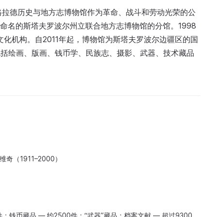
特洛格拉德历史与地方志博物馆作为革命、战斗和劳动光荣的公
拉维命名的斯塔夫罗波尔州立联合地方志博物馆的分馆。1998
文化机构。自2011年起，博物馆为斯塔夫罗波尔边疆区的国
，包括绘画、版画、钱币学、民族志、摄影、武器、技术藏品
奇（1911–2000）
件；钱币藏品 — 约2500件；“武器”藏品；档案文献 — 超过9300