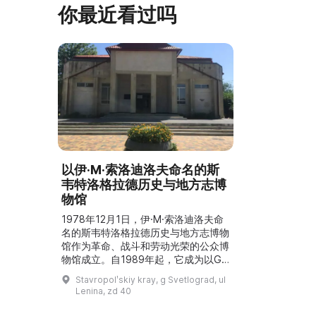
你最近看过吗
以伊·M·索洛迪洛夫命名的斯
韦特洛格拉德历史与地方志博
物馆
1978年12月1日，伊·M·索洛迪洛夫命
名的斯韦特洛格拉德历史与地方志博物
馆作为革命、战斗和劳动光荣的公众博
物馆成立。自1989年起，它成为以G.
K. 普拉维命名的斯塔夫罗波尔州立联
Stavropolʹskiy kray, g Svetlograd, ul
合地方志博物馆的分馆。1998年成为
Lenina, zd 40
文化部门的一个机构单元，2003年成
为国家文化机构。自2011年起，博物