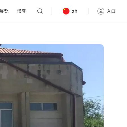
zh
展览
博客
入口