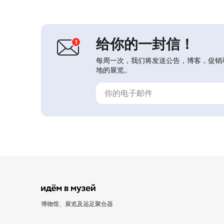
馆为斯塔夫罗波尔边疆区的国家预算文
化机构。博物馆馆藏超过16000件展
品，包括绘画、版画、钱币学、民族
志、...
给你的一封信！
每周一次，我们将发送公告，博客，促销
地的展览。
博物馆、展览及远足聚合器