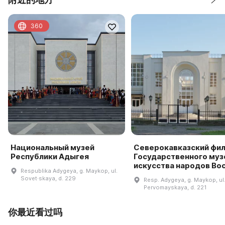
360
Национальный музей
Северокавказский фи
Республики Адыгея
Государственного муз
искусства народов Во
Respublika Adygeya, g. Maykop, ul.
Sovet·skaya, d. 229
Resp. Adygeya, g. Maykop, ul
Pervomayskaya, d. 221
你最近看过吗