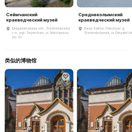
Сеймчанский
Среднеколымский
краеведческий музей
краеведческий музей
Magadanskaya obl., Srednekanskiy
Resp Sakha /Yakutiya/, g
r-n., pgt. Seymchan, ul. Nikolayeva,
Srednekolymsk, ul Oktyabrʹsk
str. 10
类似的博物馆