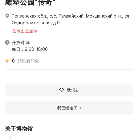
雕塑公园“传奇”
Пензенская обл., с/с. Рамзайский, Мокшанский р-н., ул
Оздоровительная, д 9
在地图上显示
开放时间:
每日：9:00-18:00
0
还没有印象
我想去
我已经走了
0
关于博物馆