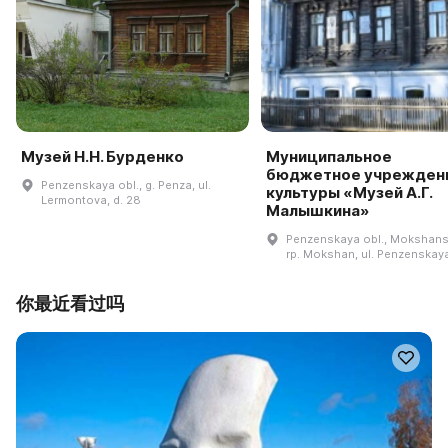
Музей Н.Н. Бурденко
Муниципальное
бюджетное учрежден
Penzenskaya obl., g. Penza, ul.
культуры «Музей А.Г.
Lermontova, d. 28
Малышкина»
Penzenskaya obl., Mokshansk
rp. Mokshan, ul. Penzenskaya,
你最近看过吗