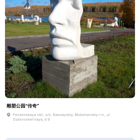
雕塑公园“传奇”
Penzenskaya obl., s/s. Ramzayskiy, Mokshanskiy r-n., ul
Ozdorovitelʹnaya, d 9