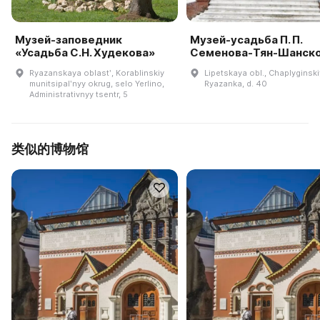
Музей-заповедник
Музей-усадьба П. П.
«Усадьба С.Н. Худекова»
Семенова-Тян-Шанск
Ryazanskaya oblastʹ, Korablinskiy
Lipetskaya obl., Chaplyginskiy
munitsipalʹnyy okrug, selo Yerlino,
Ryazanka, d. 40
Administrativnyy tsentr, 5
类似的博物馆