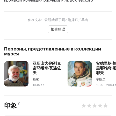
промысла Коллекция рисунков P.M. Боклевского
你在文本中发现错误了吗? 选择它并单击
报告错误
Персоны, представленные в коллекции
музея
亚历山大·阿列克
安德里扬·
谢耶维奇·瓦连佐
里耶维奇·
夫
耶夫
画家
宇航员
1949 г.р.
1929 - 2004 
0
印象