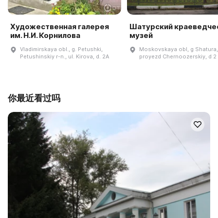
Художественная галерея
Шатурский краеведче
им. Н.И. Корнилова
музей
Vladimirskaya obl., g. Petushki,
Moskovskaya obl, g Shatura,
Petushinskiy r-n., ul. Kirova, d. 2A
proyezd Chernoozerskiy, d 2
你最近看过吗