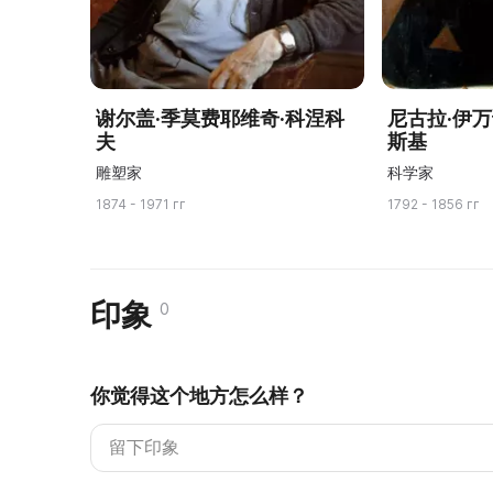
谢尔盖·季莫费耶维奇·科涅科
尼古拉·伊
夫
斯基
雕塑家
科学家
1874 - 1971 гг
1792 - 1856 гг
印象
0
你觉得这个地方怎么样？