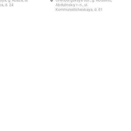
ya, g. Abaza, ul.
Orenburgskaya obl., g. Abdulino,
及哈卡斯地区自公元前4
人士的倡议下创建。最初位于共产党街
a, d. 24
Abdulinskiy r-n., ul.
为主题，展出有箭头、刀
274号商人沃罗比约夫住宅附属建筑
Kommunisticheskaya, d. 61
质胸针、石磨等。庄园被
内。现址为共产党街61号。馆内常设
绕，院内有宽敞的谷仓和
展览包括“农民小屋”、“阿布杜利诺的
耶夫之屋是了解阿巴扎历
商人”、“战斗荣耀厅”和“阿布杜利诺：
史并度过难忘时光的绝佳场所。 ...
20世纪”。博物馆定期举办旨在推广阿
布杜利诺地区历史 ...