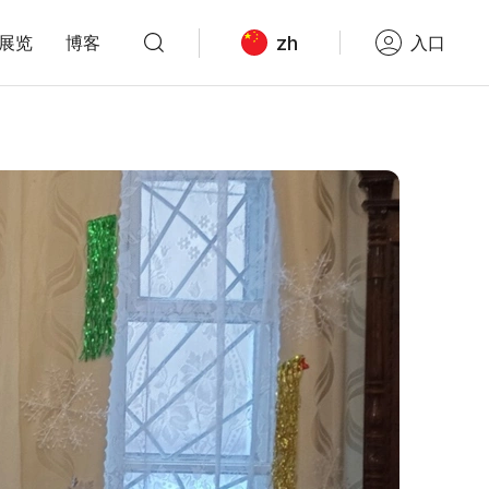
zh
展览
博客
入口