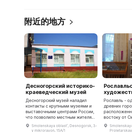
附近的地方
Десногорский историко-
Рославльс
краеведческий музей
художест
Десногорский музей наладил
Рославль - о
контакты с крупными музеями и
древних горо
выставочными центрами России,
расположенны
что позволило местным жителям
востоку от С
посмотреть выставки
железнодоро
Smolenskaya oblastʹ, Desnogorsk, 3-
Smolenskaya 
художников и значимые
Смоленск-Бря
y mikrorayon, 15A/1
Proletarskay