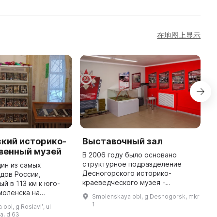
在地图上显示
кий историко-
Выставочный зал
У
венный музей
с
В 2006 году было основано
структурное подразделение
дин из самых
У
Десногорского историко-
дов России,
я
краеведческого музея -
й в 113 км к юго-
ж
Выставочный зал. Каждый год он
моленска на
д
Smolenskaya obl, g Desnogorsk, mkr
проводит более 12 выставок,
жной магистрали
р
1
obl, g Roslavlʹ, ul
которые представляют
нск. Здесь
п
a, d 63