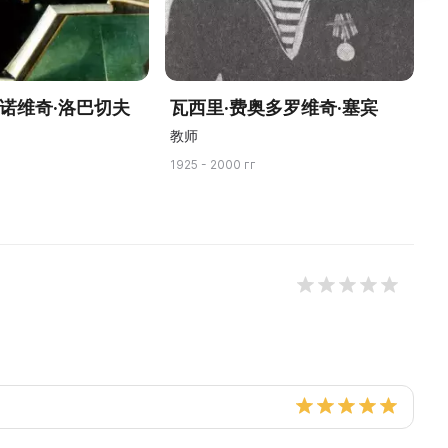
万诺维奇·洛巴切夫
瓦西里·费奥多罗维奇·塞宾
教师
1925 - 2000 гг
19