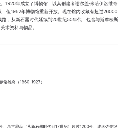
迹。1920年成立了博物馆，以其创建者谢尔盖·米哈伊洛维奇
，但1962年博物馆重新开放。现在馆内收藏有超过26000
线路，从新石器时代延续到20世纪50年代，包含与斯摩棱斯
及美术资料与物品。
洛维奇（1860-1927）
0件。考古藏品（从新石器时代到17世纪）超过1200件。波洛佐夫纪