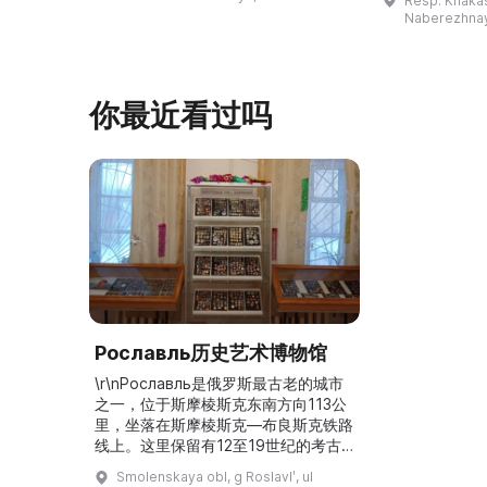
Resp. Khakasi
祖母安娜·科尔尼洛夫娜·奥什库科娃
的陈列以城市
Naberezhnay
（Анна Корниловна Ошкукова）一
–3世纪的历史
家的日常生活场景——她是一位“世代
具、青铜与银
为农”的农妇，其祖先在16世纪末是最
坚固的砖墙环
早从北德维纳（Северна ...
马厩。基普里
你最近看过吗
Рославль历史艺术博物馆
\r\nРославль是俄罗斯最古老的城市
之一，位于斯摩棱斯克东南方向113公
里，坐落在斯摩棱斯克—布良斯克铁路
线上。这里保留有12至19世纪的考古
和建筑遗迹。1920年成立了博物馆，
Smolenskaya obl, g Roslavlʹ, ul
以其创建者谢尔盖·米哈伊洛维奇·索科