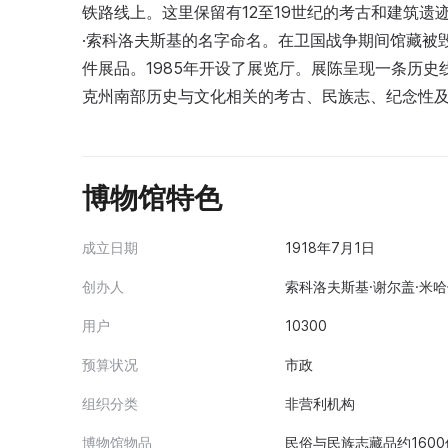
铁路线上。这里保留有12至19世纪的考古和建筑遗
·索科洛夫斯基的名字命名。在卫国战争期间馆藏被毁
件展品。1985年开设了展览厅。展陈呈现一条历史
克州南部历史与文化相关的考古、民族志、纪念性
博物馆特色
成立日期
1918年7月1日
创办人
索科洛夫斯基·谢尔盖·米哈伊
用户
10300
预算状况
市政
组织分类
非营利机构
博物馆物品
民俗与民族志藏品约160