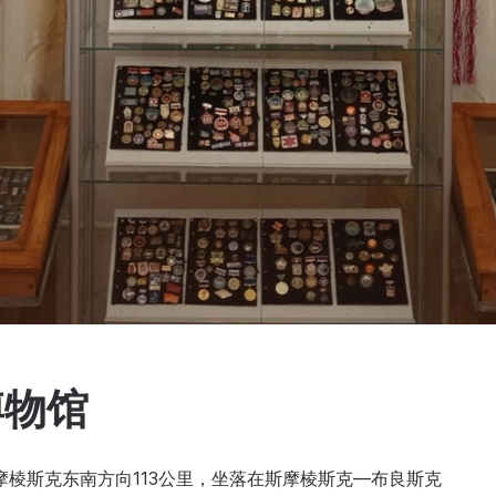
博物馆
于斯摩棱斯克东南方向113公里，坐落在斯摩棱斯克—布良斯克