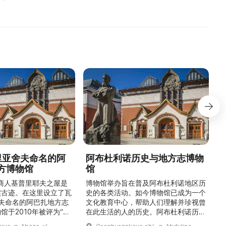
произведения детей и ю ...
археологические и
к
архитектурные памя ...
德里亚舍夫命名的阿
阿布杜利诺历史与地方志博物
方博物馆
馆
1
的商人基普里耶夫之屋是
博物馆举办旨在普及阿布杜利诺地区历
实古迹。在这里设立了瓦
史的各类活动。如今博物馆已成为一个
舍夫命名的阿巴扎地方志
文化教育中心，帮助人们理解并珍视曾
馆于2010年被评为“哈
在此生活的人的历史。阿布杜利诺历史
市级博物馆”。博物馆
与地方志博物馆于1966年在当地知名