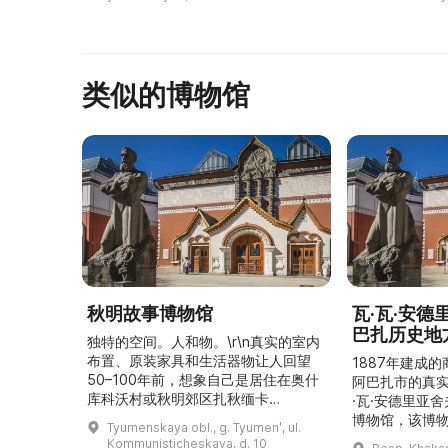
экспозиции не выезжая из
сохранились 
города. В работе ...
类似的博物馆
秋明故事博物馆
瓦·瓦·安
巴扎历史地
独特的空间。人和物。\r\n真实的室内
布置、原装家具和生活器物让人回望
1887年建成
50–100年前，想象自己是居住在奥什
阿巴扎市的真
库科沃村或秋明郊区扎秋缅卡
·瓦·安德里亚
（Затюменка）的一座小木屋的居
博物馆，该博物
Tyumenskaya obl., g. Tyumenʹ, ul.
民。\r\n\r\n博物馆的展览再现了我曾
卡斯共和国最佳
Kommunisticheskaya, d. 10