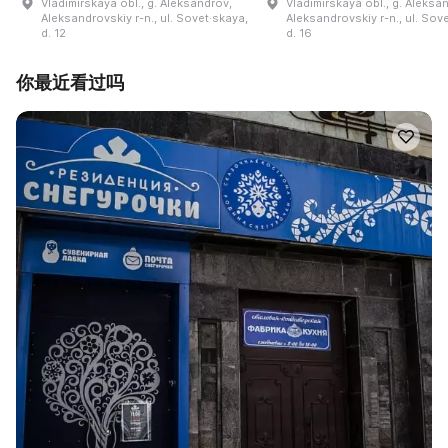
Vladimirskaya obl., g. Aleksandrov,
Vladimirskaya obl., g. Aleksa
Aleksandrovskiy r-n., ul. Sovet·skaya,
Aleksandrovskiy r-n., ul. Sov
d. 12
d. 16
你最近看过吗