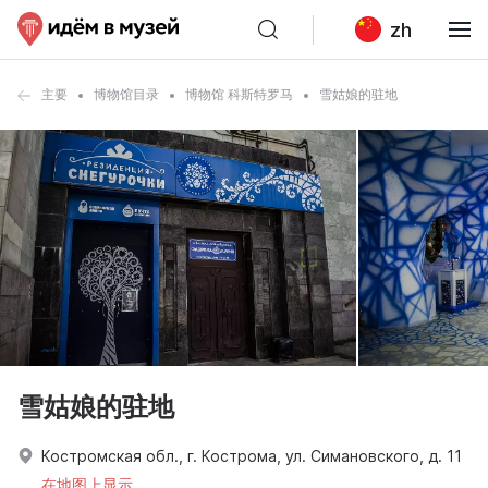
zh
主要
博物馆目录
博物馆 科斯特罗马
雪姑娘的驻地
雪姑娘的驻地
Костромская обл., г. Кострома, ул. Симановского, д. 11
在地图上显示