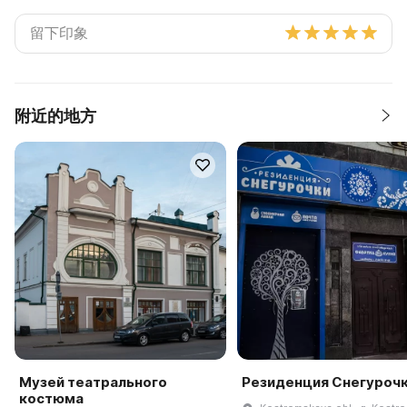
附近的地方
Музей театрального
Резиденция Снегуроч
костюма