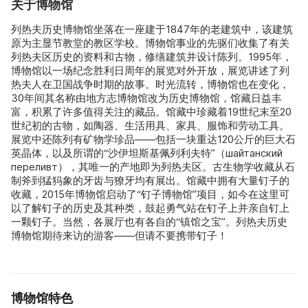
关于博物馆
列热夫历史博物馆坐落在一座建于1847年的老建筑中，该建筑
原为主显节教堂的教区学校。博物馆事业的先驱们收集了有关
列热夫区历史的资料和古物，修缮建筑并设计陈列。1995年，
博物馆以一场纪念胜利日周年的展览对外开放，展览讲述了列
热夫人在卫国战争时期的故事。时光流转，博物馆也在变化，
30年间其名称由地方志博物馆改为历史博物馆，馆藏日益丰
富，积累了许多值得关注的藏品。馆藏中珍藏着19世纪末至20
世纪初的古物，如陶器、生活用具、家具、服饰和劳动工具。
展览中还陈列有矿物学珍品——包括一块重达120公斤的巨大石
英晶体，以及所谓的“沙伊坦斯基佩列利夫特”（шайтанский
переливт），其唯一的产地即为列热夫区。古生物学收藏从石
制斧到猛犸象的牙齿与獠牙均有展出。馆藏中拥有大量钉子的
收藏，2015年博物馆启动了“钉子博物馆”项目，如今在这里可
以了解钉子的历史及其种类，鼓起勇气站在钉子上并亲自钉上
一颗钉子。当然，各展厅也有各自的“镇馆之宝”。列热夫历史
博物馆期待来访的游客——但请不要携带钉子！
博物馆特色