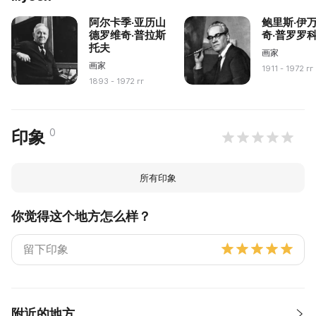
阿尔卡季·亚历山
鲍里斯·伊
德罗维奇·普拉斯
奇·普罗罗
托夫
画家
画家
1911 - 1972 гг
1893 - 1972 гг
0
印象
所有印象
你觉得这个地方怎么样？
附近的地方