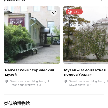
360
Режевской исторический
Музей «Самоцветная
музей
полоса Урала»
Sverdlovskaya obl, g Rezh, ul
Sverdlovskaya obl, g Rezh, ul
Krasnoarmeyskaya, d 3
Sovet·skaya, d 4
类似的博物馆