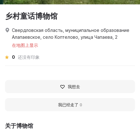
乡村童话博物馆
Свердловская область, муниципальное образование
Алапаевское, село Коптелово, улица Чапаева, 2
在地图上显示
0
还没有印象
我想去
我已经走了
0
关于博物馆