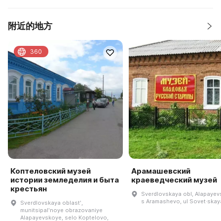
附近的地方
360
Коптеловский музей
Арамашевский
истории земледелия и быта
краеведческий музей
крестьян
Sverdlovskaya obl, Alapayevs
s Aramashevo, ul Sovet·skaya
Sverdlovskaya oblastʹ,
munitsipalʹnoye obrazovaniye
Alapayevskoye, selo Koptelovo,