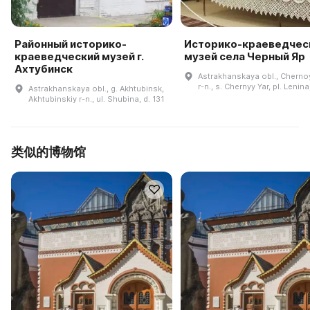
Районный историко-
Историко-краеведчес
краеведческий музей г.
музей села Черный Яр
Ахтубинск
Astrakhanskaya obl., Cherno
r-n., s. Chernyy Yar, pl. Lenina
Astrakhanskaya obl., g. Akhtubinsk,
Akhtubinskiy r-n., ul. Shubina, d. 131
类似的博物馆