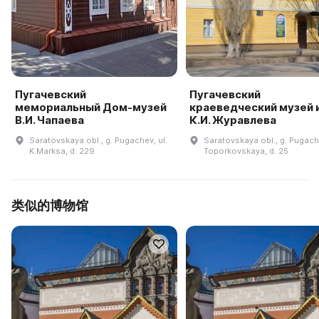
Пугачевский
Пугачевский
мемориальный Дом-музей
краеведческий музей 
В.И. Чапаева
К.И. Журавлева
Saratovskaya obl., g. Pugachev, ul.
Saratovskaya obl., g. Pugache
K.Marksa, d. 229
Toporkovskaya, d. 25
类似的博物馆