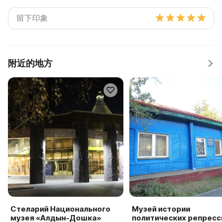
附近的地方
Стеларий Национального
Музей истории
музея «Алдын-Дошка»
политических репресси