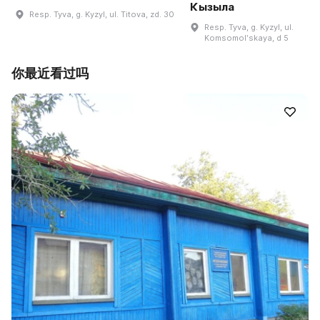
Кызыла
Resp. Tyva, g. Kyzyl, ul. Titova, zd. 30
Resp. Tyva, g. Kyzyl, ul.
Komsomolʹskaya, d 5
你最近看过吗