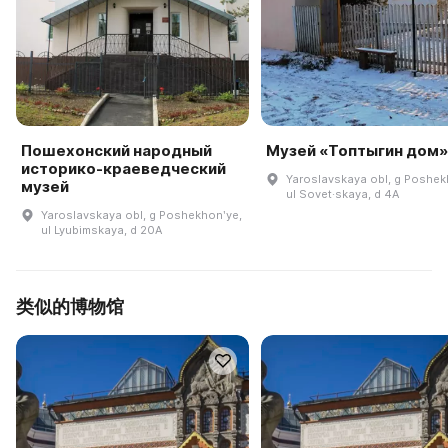
Пошехонский народный
Музей «Топтыгин дом»
историко-краеведческий
Yaroslavskaya obl, g Poshek
музей
ul Sovet·skaya, d 4A
Yaroslavskaya obl, g Poshekhonʹye,
ul Lyubimskaya, d 20A
类似的博物馆