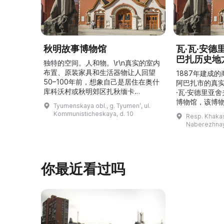
秋明故事博物馆
瓦·瓦·安
巴扎历史地
独特的空间。人和物。\r\n真实的室内
布置、原装家具和生活器物让人回望
1887年建成
50–100年前，想象自己是居住在奥什
阿巴扎市的真
库科沃村或秋明郊区扎秋缅卡
·瓦·安德里亚
（Затюменка）的一座小木屋的居
博物馆，该博物
Tyumenskaya obl., g. Tyumenʹ, ul.
民。\r\n\r\n博物馆的展览再现了我曾
卡斯共和国最佳
Kommunisticheskaya, d. 10
Resp. Khakasi
祖母安娜·科尔尼洛夫娜·奥什库科娃
的陈列以城市
Naberezhnay
（Анна Корниловна Ошкукова）一
–3世纪的历史
家的日常生活场景——她是一位“世代
具、青铜与银
为农”的农妇，其祖先在16世纪末是最
坚固的砖墙环
早从北德维纳（Северна ...
马厩。基普里
你最近看过吗