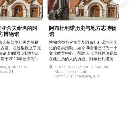
德里亚舍夫命名的阿
阿布杜利诺历史与地方志博物
方博物馆
馆
1
的商人基普里耶夫之屋是
博物馆举办旨在普及阿布杜利诺地区历
实古迹。在这里设立了瓦
史的各类活动。如今博物馆已成为一个
舍夫命名的阿巴扎地方志
文化教育中心，帮助人们理解并珍视曾
馆于2010年被评为“哈
在此生活的人的历史。阿布杜利诺历史
市级博物馆”。博物馆
与地方志博物馆于1966年在当地知名
ya, g. Abaza, ul.
Orenburgskaya obl., g. Abdulino,
及哈卡斯地区自公元前4
人士的倡议下创建。最初位于共产党街
a, d. 24
Abdulinskiy r-n., ul.
为主题，展出有箭头、刀
274号商人沃罗比约夫住宅附属建筑
Kommunisticheskaya, d. 61
质胸针、石磨等。庄园被
内。现址为共产党街61号。馆内常设
绕，院内有宽敞的谷仓和
展览包括“农民小屋”、“阿布杜利诺的
耶夫之屋是了解阿巴扎历
商人”、“战斗荣耀厅”和“阿布杜利诺：
史并度过难忘时光的绝佳场所。 ...
20世纪”。博物馆定期举办旨在推广阿
布杜利诺地区历史 ...