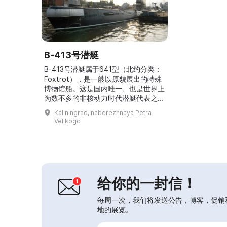
B-413号潜艇
B-413号潜艇属于641型（北约分类：
Foxtrot），是一艘以原貌展出的特殊
博物馆船。这是国内唯一、也是世界上
为数不多的非核动力时代潜艇代表之
一。艇体共有七个舱段：前鱼雷舱、前
Kaliningrad, naberezhnaya Petra
蓄电池与居住舱、中央指挥舱、后蓄电
Velikogo
池与居住舱、柴油机舱、电动机舱、后
鱼雷与居住舱。第二舱设有艇长和军官
的舱室，第四舱为军官和准尉的舱室，
第七舱为普通水兵的床位。艇上设有
“俄罗斯潜艇史”展览，介绍了本国潜艇
历程中的重要里程...
给你的一封信！
每周一次，我们将发送公告，博客，促销
地的展览。