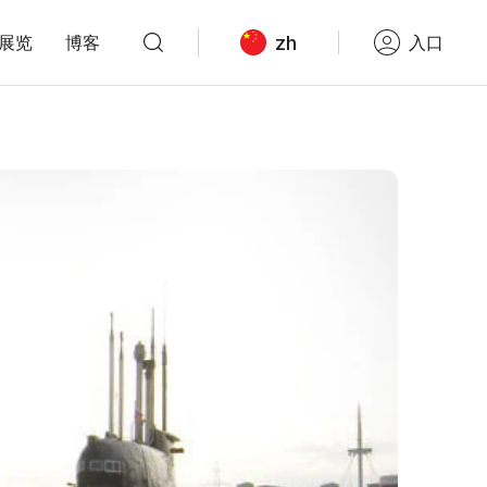
zh
展览
博客
入口