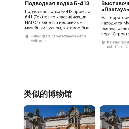
Подводная лодка Б-413
Выставоч
«Пакгауз
Подводная лодка Б-413 проекта
641 (Foxtrot по классификации
На территори
НАТО) является необычным
находится М
музейным судном, которое было
океана, ране
представлено в первозданном
порт. Строит
Kaliningrad, naberezhnaya Petra
виде. Это единственный в стране
комплекса в 
Velikogo
Kaliningradsk
и один из немногих в мире ...
свое начало с
nab. Petra Ve
течение долг
периоди
类似的博物馆