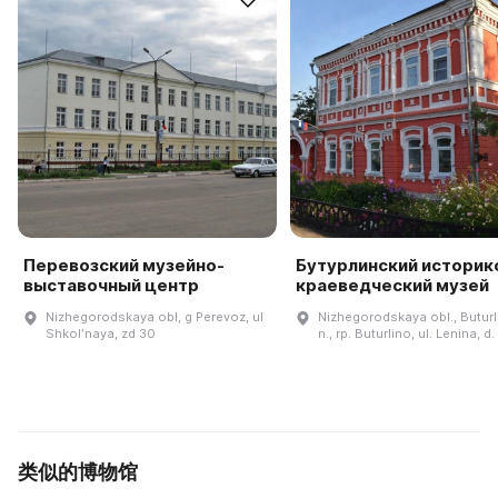
Перевозский музейно-
Бутурлинский историк
выставочный центр
краеведческий музей
Nizhegorodskaya obl, g Perevoz, ul
Nizhegorodskaya obl., Buturli
Shkolʹnaya, zd 30
n., rp. Buturlino, ul. Lenina, d
类似的博物馆