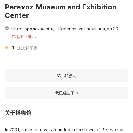
Perevoz Museum and Exhibition
Center
Нижегородская обл, г Перевоз, ул Школьная, зд 30
在地图上显示
0
还没有印象
我想去
我已经走了
0
关于博物馆
In 2001, a museum was founded in the town of Perevoz on