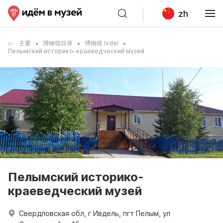
zh
主要
博物馆目录
博物馆 Ivdel
Пелымский историко-краеведческий музей
Пелымский историко-
краеведческий музей
Свердловская обл, г Ивдель, пгт Пелым, ул