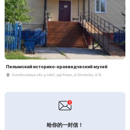
Пелымский историко-краеведческий музей
Sverdlovskaya obl, g Ivdelʹ, pgt Pelym, ul Stroiteley, d 15
给你的一封信！