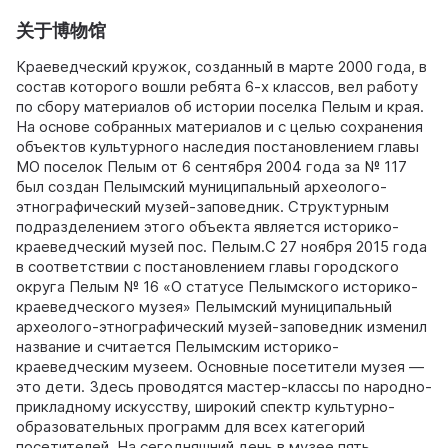
关于博物馆
Краеведческий кружок, созданный в марте 2000 года, в
состав которого вошли ребята 6-х классов, вел работу
по сбору материалов об истории поселка Пелым и края.
На основе собранных материалов и с целью сохранения
объектов культурного наследия постановлением главы
МО поселок Пелым от 6 сентября 2004 года за № 117
был создан Пелымский муниципальный археолого-
этнографический музей-заповедник. Структурным
подразделением этого объекта является историко-
краеведческий музей пос. Пелым.C 27 ноября 2015 года
в соответствии с постановлением главы городского
округа Пелым № 16 «О статусе Пелымского историко-
краеведческого музея» Пелымский муниципальный
археолого-этнографический музей-заповедник изменил
название и считается Пелымским историко-
краеведческим музеем. Основные посетители музея —
это дети. Здесь проводятся мастер-классы по народно-
прикладному искусству, широкий спектр культурно-
образовательных программ для всех категорий
посетителей. На сегодняшний день в музее пять