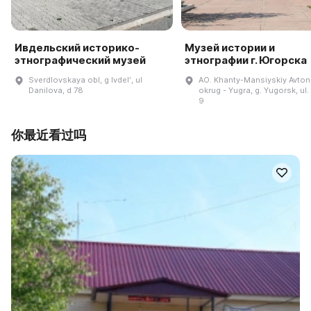
Ивдельский историко-
Музей истории и
этнографический музей
этнографии г. Югорска
Sverdlovskaya obl, g Ivdelʹ, ul
AO. Khanty-Mansiyskiy Avto
Danilova, d 78
okrug - Yugra, g. Yugorsk, ul. 
9
你最近看过吗