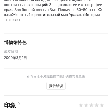
постоянных экспозиций: Зал археологии и этнографии
края. Зал боевой славы.«Быт Пелыма в 60–80-х гг. XX
в.».«Животный и растительный мир Урала».«История
техники».
博物馆特色
成立日期
2000年3月1日
你在文本中发现错误了吗? 选择它并单击
报告错误
0
印象