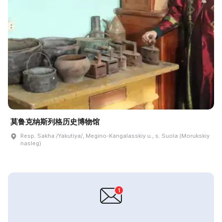
莫鲁克纳斯列格历史博物馆
Resp. Sakha /Yakutiya/, Megino-Kangalasskiy u., s. Suola (Morukskiy
nasleg)