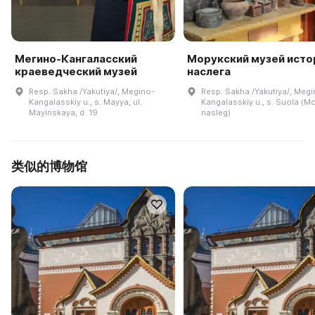
Мегино-Кангаласский
Морукский музей исто
краеведческий музей
наслега
Resp. Sakha /Yakutiya/, Megino-
Resp. Sakha /Yakutiya/, Megi
Kangalasskiy u., s. Mayya, ul.
Kangalasskiy u., s. Suola (M
Mayinskaya, d. 19
nasleg)
类似的博物馆