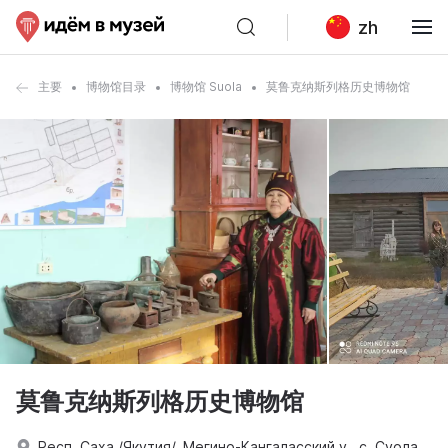
zh
主要
博物馆目录
博物馆 Suola
莫鲁克纳斯列格历史博物馆
莫鲁克纳斯列格历史博物馆
Респ. Саха /Якутия/, Мегино-Кангаласский у., с. Суола