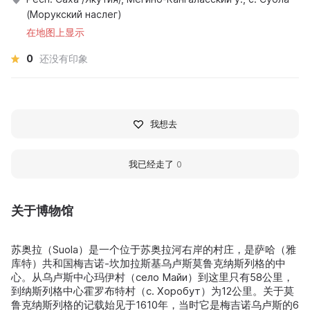
(Морукский наслег)
在地图上显示
0
还没有印象
我想去
我已经走了
0
关于博物馆
苏奥拉（Suola）是一个位于苏奥拉河右岸的村庄，是萨哈（雅
库特）共和国梅吉诺-坎加拉斯基乌卢斯莫鲁克纳斯列格的中
心。从乌卢斯中心玛伊村（село Майи）到这里只有58公里，
到纳斯列格中心霍罗布特村（с. Хоробут）为12公里。关于莫
鲁克纳斯列格的记载始见于1610年，当时它是梅吉诺乌卢斯的6