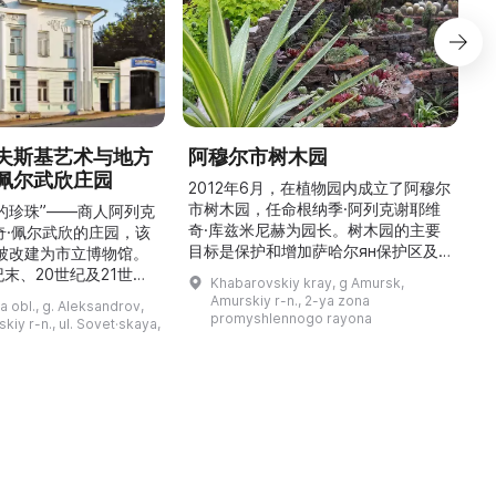
夫斯基艺术与地方
阿穆尔市树木园
佩尔武欣庄园
2012年6月，在植物园内成立了阿穆尔
市树木园，任命根纳季·阿列克谢耶维
的珍珠”——商人阿列克
奇·库兹米尼赫为园长。树木园的主要
世
奇·佩尔武欣的庄园，该
目标是保护和增加萨哈尔ян保护区及
年被改建为市立博物馆。
红豆杉林的植被，并创建远东地区稀有
纪末、20世纪及21世纪
Khabarovskiy kray, g Amursk,
和药用植物及露地栽培植物的种植区。
艺美术大师的作品，有助
Amurskiy r-n., 2-ya zona
a obl., g. Aleksandrov,
树木园尤其以其收集的列入红色名录的
1
德罗夫地区的艺术创作。
promyshlennogo rayona
kiy r-n., ul. Sovet·skaya,
远东植物而自豪（尖叶红豆杉、
建
时展览与常设展览，同时
Microbiota属、萨金特杜松、馨香卫
1
剧化的导览，以及面向成
矛、施里彭巴赫杜鹃）。树木园的设立
后
作坊。还可为亚历山德罗
旨在保护远东珍贵和受保护的植物，开
中小学机构预约外出博物
展科学研究，进行审美 ...