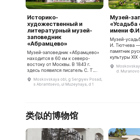
Историко-
Музей-за
художественный и
«Усадьба
литературный музей-
имени Ф.И
заповедник
Музей-усадьб
«Абрамцево»
И. Тютчева —
памятник рус
Музей-заповедник «Абрамцево»
культуры XIX 
находится в 60 км к северо-
прошлом это
востоку от Москвы. В 1843 г.
Moskovskaya 
среднепомес
здесь появился писатель С. Т.
d. Muranovo
которая от 1
Аксаков, который создал здесь
Moskovskaya obl, g Sergiyev Posad,
была д
лучшие свои произведения. К
s Abramtsevo, ul Muzeynaya, d 1
нему приезжали Н. В. Гоголь ...
类似的博物馆