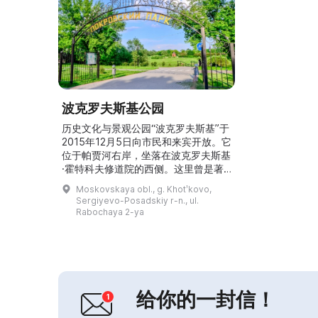
波克罗夫斯基公园
历史文化与景观公园“波克罗夫斯基”于
2015年12月5日向市民和来宾开放。它
位于帕贾河右岸，坐落在波克罗夫斯基
·霍特科夫修道院的西侧。这里曾是著
名的波克罗夫斯克集市。公园总面积为
Moskovskaya obl., g. Khotʹkovo,
6公顷。樱桃山是市民和游客休憩的场
Sergiyevo-Posadskiy r-n., ul.
所，画家们在此举行写生活动。公园入
Rabochaya 2-ya
口处矗立着圣谢尔盖·拉多涅日斯基及
其父母基里尔和玛丽亚的纪念碑。这里
举办各种活动：音乐会、体育赛事、节
庆、工作坊以及马戏表演。公园内还设
有固定经营的“公园...
给你的一封信！