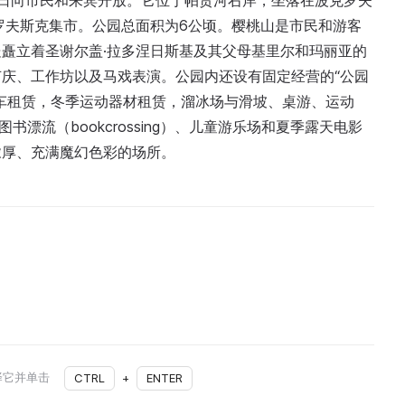
2月5日向市民和来宾开放。它位于帕贾河右岸，坐落在波克罗夫
罗夫斯克集市。公园总面积为6公顷。樱桃山是市民和游客
矗立着圣谢尔盖·拉多涅日斯基及其父母基里尔和玛丽亚的
庆、工作坊以及马戏表演。公园内还设有固定经营的“公园
车租赁，冬季运动器材租赁，溜冰场与滑坡、桌游、运动
漂流（bookcrossing）、儿童游乐场和夏季露天电影
浓厚、充满魔幻色彩的场所。
择它并单击
CTRL
+
ENTER