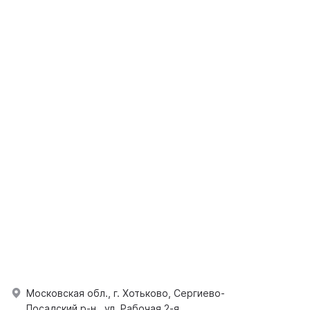
Московская обл., г. Хотьково, Сергиево-
Посадский р-н., ул. Рабочая 2-я