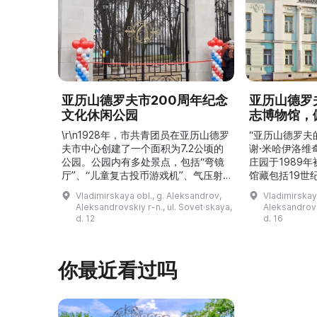
亚历山德罗夫市200周年纪念
亚历山德罗
文化休闲公园
志博物馆，
\r\n1928年，市共青团员在亚历山德罗
“亚历山德罗夫
夫市中心创建了一个面积为7.2公顷的
谢·米哈伊洛维
公园。公园内有多处景点，包括“弯镜
庄园于1989
厅”、“儿童复古投币游戏机”、气压射
馆藏包括19世
击场、“儿童之城”游乐区、户外健身器
初艺术家与工
Vladimirskaya obl., g. Aleksandrov,
Vladimirskay
材“Воркаут”、免费儿童游乐设施、游
于了解亚历山
Aleksandrovskiy r-n., ul. Sovet·skaya,
Aleksandrovs
乐项目“Веломобиль”、充气蹦床“吉
博物馆举办临
d. 12
d. 16
普”。2019年，作为“城市环境塑造”项
提供传统与戏
目的一部分，公园进行了部分整治：新
人和儿童的工
舞台建成，新的观景平台和中央林荫大
夫区的学前和
你最近看过吗
道得到完善，并安装了视 ...
馆课程。 ...