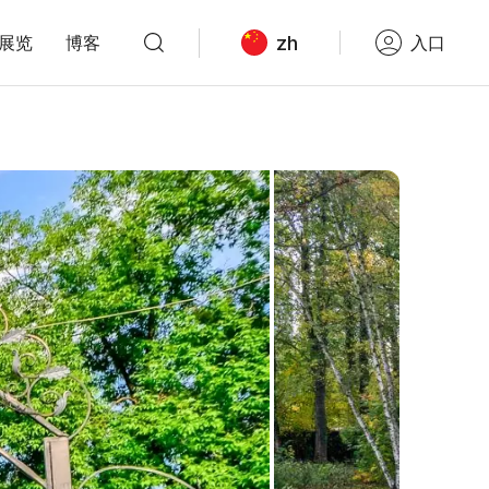
zh
展览
博客
入口