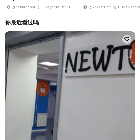
g Yekaterinburg, ul Vaynera, str 11
g Yekaterinburg, ul Malysheva
你最近看过吗