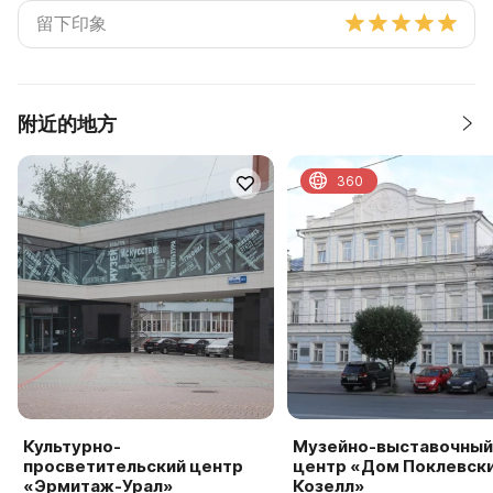
附近的地方
360
Культурно-
Музейно-выставочный
просветительский центр
центр «Дом Поклевск
«Эрмитаж-Урал»
Козелл»