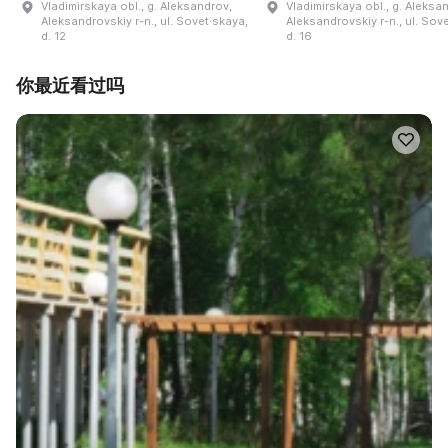
Vladimirskaya obl., g. Aleksandrov,
Vladimirskaya obl., g. Aleksa
Aleksandrovskiy r-n., ul. Sovet·skaya,
Aleksandrovskiy r-n., ul. Sov
d. 12
d. 16
你最近看过吗