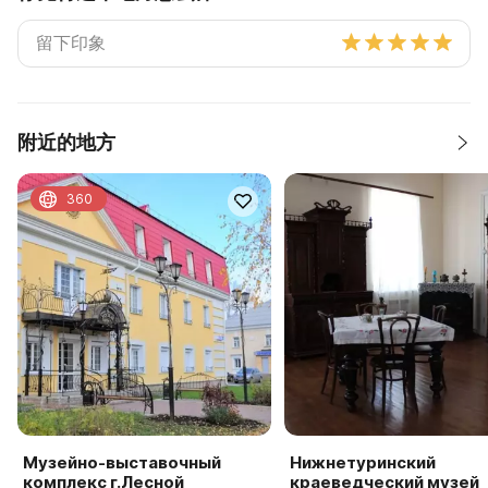
附近的地方
360
Музейно-выставочный
Нижнетуринский
комплекс г.Лесной
краеведческий музей