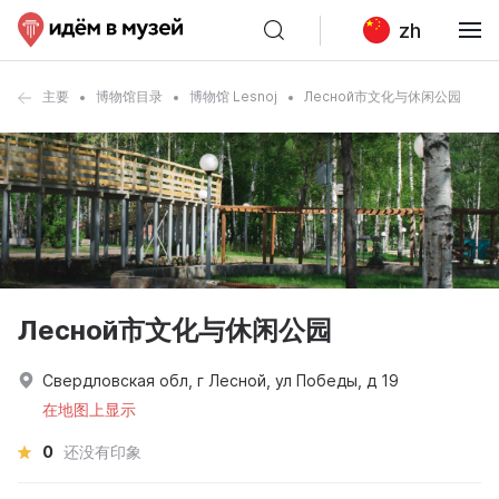
zh
主要
博物馆目录
博物馆 Lesnoj
Лесной市文化与休闲公园
Лесной市文化与休闲公园
Свердловская обл, г Лесной, ул Победы, д 19
在地图上显示
0
还没有印象