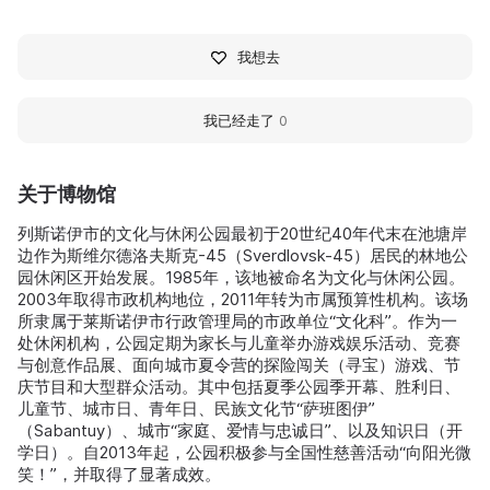
我想去
我已经走了
0
关于博物馆
列斯诺伊市的文化与休闲公园最初于20世纪40年代末在池塘岸
边作为斯维尔德洛夫斯克-45（Sverdlovsk-45）居民的林地公
园休闲区开始发展。1985年，该地被命名为文化与休闲公园。
2003年取得市政机构地位，2011年转为市属预算性机构。该场
所隶属于莱斯诺伊市行政管理局的市政单位“文化科”。作为一
处休闲机构，公园定期为家长与儿童举办游戏娱乐活动、竞赛
与创意作品展、面向城市夏令营的探险闯关（寻宝）游戏、节
庆节目和大型群众活动。其中包括夏季公园季开幕、胜利日、
儿童节、城市日、青年日、民族文化节“萨班图伊”
（Sabantuy）、城市“家庭、爱情与忠诚日”、以及知识日（开
学日）。自2013年起，公园积极参与全国性慈善活动“向阳光微
笑！”，并取得了显著成效。