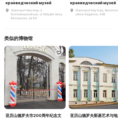
краеведческий музей
краеведческий музей
Stavropolʹskiy kray, s
Stavropolʹskiy kray, Nevinno
Kochubeyevskoye, ul Oktyabrʹskoy
ulitsa Gagarina, 43B
Revolyutsii, zd 64
类似的博物馆
亚历山德罗夫市200周年纪念文
亚历山德罗夫斯基艺术与地