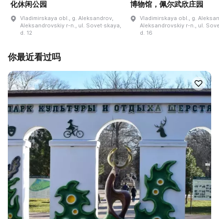
化休闲公园
博物馆，佩尔武欣庄园
Vladimirskaya obl., g. Aleksandrov,
Vladimirskaya obl., g. Aleksa
Aleksandrovskiy r-n., ul. Sovet·skaya,
Aleksandrovskiy r-n., ul. Sov
d. 12
d. 16
你最近看过吗