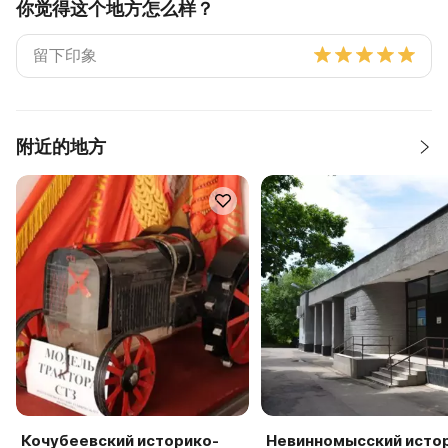
你觉得这个地方怎么样？
附近的地方
Кочубеевский историко-
Невинномысский исто