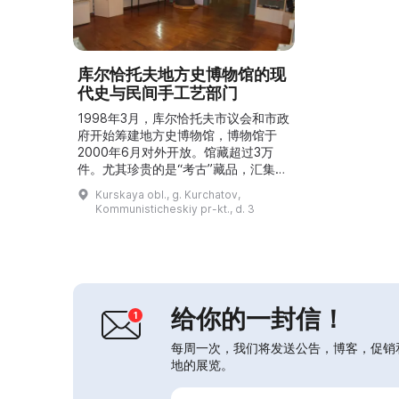
库尔恰托夫地方史博物馆的现
代史与民间手工艺部门
1998年3月，库尔恰托夫市议会和市政
府开始筹建地方史博物馆，博物馆于
2000年6月对外开放。馆藏超过3万
件。尤其珍贵的是“考古”藏品，汇集了
来自石器时代遗址比基（Byki）、彭斯
Kurskaya obl., g. Kurchatov,
科耶（Penskoye）聚落的发掘资料以
Kommunisticheskiy pr-kt., d. 3
及库尔恰托夫区的考古勘探资料。此
外，博物馆还收藏有“应用艺术”和“民
族学”系列，包含库尔斯克省的民俗服
饰、19—20世纪的生活用品，以及由
著名女匠制作的传统皮革玩具系列。库
尔恰托夫...
给你的一封信！
每周一次，我们将发送公告，博客，促销
地的展览。