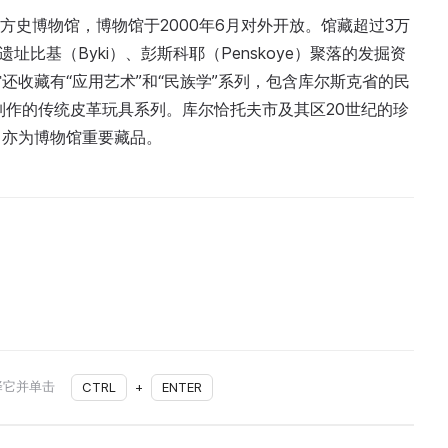
地方史博物馆，博物馆于2000年6月对外开放。馆藏超过3万
比基（Byki）、彭斯科耶（Penskoye）聚落的发掘资
收藏有“应用艺术”和“民族学”系列，包含库尔斯克省的民
制作的传统皮革玩具系列。库尔恰托夫市及其区20世纪的珍
，亦为博物馆重要藏品。
择它并单击
CTRL
+
ENTER