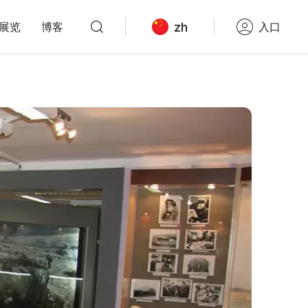
zh
展览
博客
入口