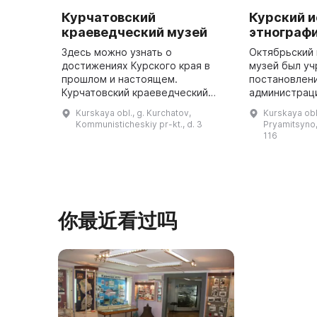
Курчатовский
Курский и
краеведческий музей
этнограф
Здесь можно узнать о
Октябрьский
достижениях Курского края в
музей был у
прошлом и настоящем.
постановлен
Курчатовский краеведческий
администрац
музей был основан в марте 1998
района в Пря
Kurskaya obl., g. Kurchatov,
Kurskaya obl.
года. Он представляет собой
тридцатилет
Kommunisticheskiy pr-kt., d. 3
Pryamitsyno, 
настоящий народный музей, ведь
района Курск
116
все его эк ...
你最近看过吗