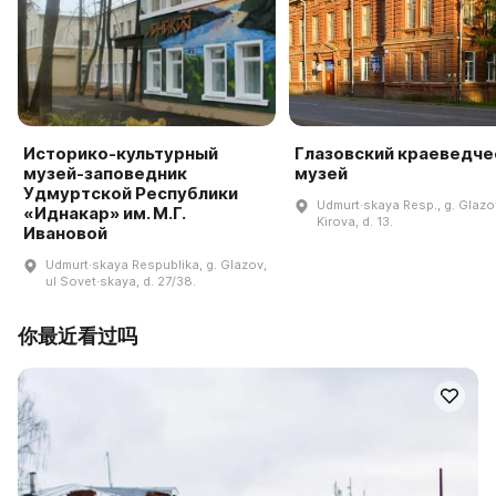
Историко-культурный
Глазовский краеведче
музей-заповедник
музей
Удмуртской Республики
Udmurt·skaya Resp., g. Glazov
«Иднакар» им. М.Г.
Kirova, d. 13.
Ивановой
Udmurt·skaya Respublika, g. Glazov,
ul Sovet·skaya, d. 27/38.
你最近看过吗