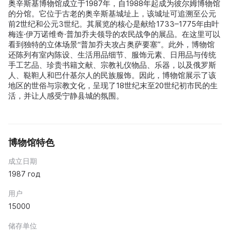
奥辛斯基博物馆成立于1987年，自1988年起成为彼尔姆博物馆
的分馆。它位于古老的奥辛斯基城址上，该城址可追溯至公元
前2世纪和公元3世纪。其展览的核心是献给1733–1775年由叶
梅连·伊万诺维奇·普加乔夫领导的农民战争的展品。在这里可以
看到独特的立体场景“普加乔夫攻占奥萨要塞”。此外，博物馆
还陈列有室内陈设、生活用品细节、服饰元素、日用品与传统
手工艺品、珍贵书籍文献、宗教礼仪物品、乐器，以及俄罗斯
人、鞑靼人和巴什基尔人的民族服饰。因此，博物馆展示了该
地区的世俗与宗教文化，呈现了18世纪末至20世纪初市民的生
活，并让人感受宁静县城的氛围。
博物馆特色
成立日期
1987 год
用户
15000
储存单位