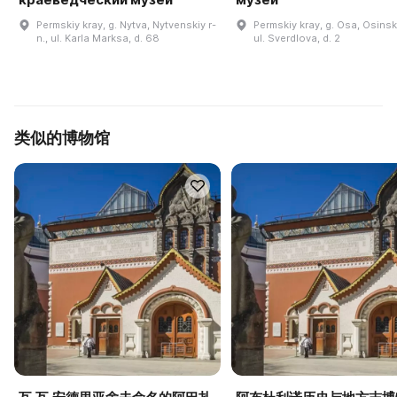
Permskiy kray, g. Nytva, Nytvenskiy r-
Permskiy kray, g. Osa, Osinski
n., ul. Karla Marksa, d. 68
ul. Sverdlova, d. 2
类似的博物馆