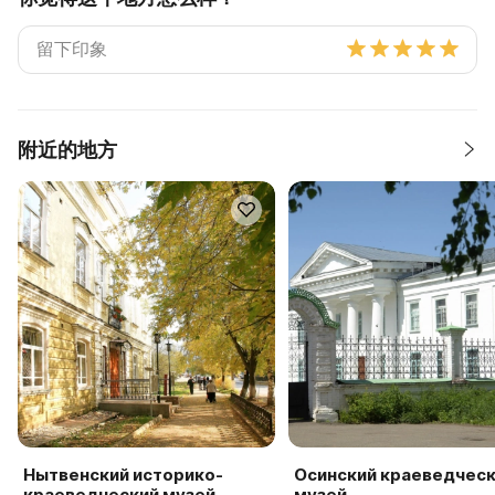
附近的地方
Нытвенский историко-
Осинский краеведчес
краеведческий музей
музей