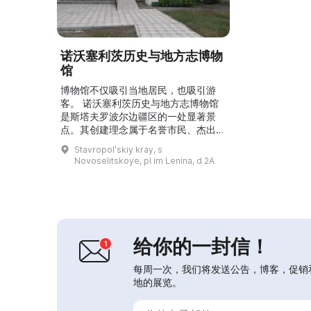
诺沃塞利茨历史与地方志博物
馆
博物馆不仅吸引当地居民，也吸引游
客。 诺沃塞利茨历史与地方志博物馆
是斯塔夫罗波尔边疆区的一处显著景
点。其创建理念属于名誉市民、杰出社
会活动家M. S. 马蒙托夫，他多年收集
Stavropolʹskiy kray, s
古物和历史文献。20世纪初，博物馆
Novoselitskoye, pl im Lenina, d 2A
所在的建筑曾为亚历山大·涅夫斯基教
堂的济贫院。20世纪80年代末，部分
藏品被安置在当地学校。2007年博物
馆正式对外开放。到目前为止，博物馆
藏品总数超过1400件。其中展有图拉
产的茶炊、熨...
给你的一封信！
每周一次，我们将发送公告，博客，促销
地的展览。