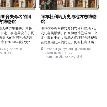
德里亚舍夫命名的阿
阿布杜利诺历史与地方志博物
方博物馆
馆
1
的商人基普里耶夫之屋是
博物馆举办旨在普及阿布杜利诺地区历
实古迹。在这里设立了瓦
史的各类活动。如今博物馆已成为一个
舍夫命名的阿巴扎地方志
文化教育中心，帮助人们理解并珍视曾
馆于2010年被评为“哈
在此生活的人的历史。阿布杜利诺历史
市级博物馆”。博物馆
与地方志博物馆于1966年在当地知名
ya, g. Abaza, ul.
Orenburgskaya obl., g. Abdulino,
及哈卡斯地区自公元前4
人士的倡议下创建。最初位于共产党街
a, d. 24
Abdulinskiy r-n., ul.
为主题，展出有箭头、刀
274号商人沃罗比约夫住宅附属建筑
Kommunisticheskaya, d. 61
质胸针、石磨等。庄园被
内。现址为共产党街61号。馆内常设
绕，院内有宽敞的谷仓和
展览包括“农民小屋”、“阿布杜利诺的
耶夫之屋是了解阿巴扎历
商人”、“战斗荣耀厅”和“阿布杜利诺：
史并度过难忘时光的绝佳场所。 ...
20世纪”。博物馆定期举办旨在推广阿
布杜利诺地区历史 ...