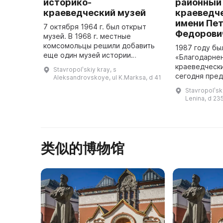
историко-
районный
краеведческий музей
краеведч
имени Пе
7 октября 1964 г. был открыт
Федорови
музей. В 1968 г. местные
комсомольцы решили добавить
1987 году бы
еще один музей истории
«Благодарнен
районной комсомольской
краеведчески
Stavropolʹskiy kray, s
организации. В 1979 г. по
сегодня пре
Aleksandrovskoye, ul K.Marksa, d 41
инициативе Института
хранителя ис
Stavropolʹsk
археологии Академии наук ...
Благодарненс
Lenina, d 23
собираются 
类似的博物馆