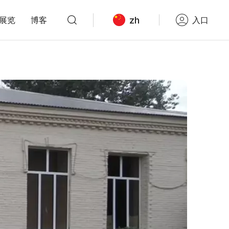
zh
展览
博客
入口