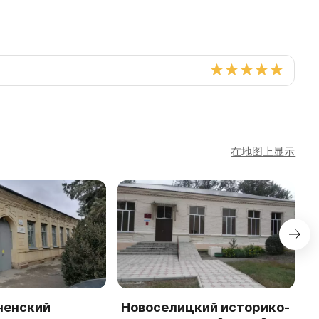
在地图上显示
ненский
Новоселицкий историко-
B