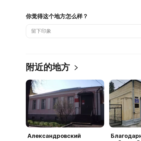
你觉得这个地方怎么样？
附近的地方
Александровский
Благодар