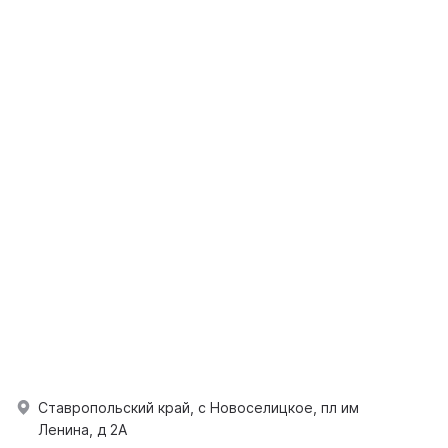
Ставропольский край, с Новоселицкое, пл им
Ленина, д 2А