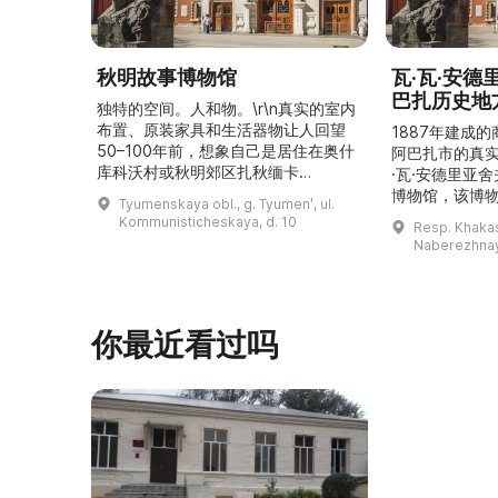
秋明故事博物馆
瓦·瓦·安
巴扎历史地
独特的空间。人和物。\r\n真实的室内
布置、原装家具和生活器物让人回望
1887年建成
50–100年前，想象自己是居住在奥什
阿巴扎市的真
库科沃村或秋明郊区扎秋缅卡
·瓦·安德里亚
（Затюменка）的一座小木屋的居
博物馆，该博物
Tyumenskaya obl., g. Tyumenʹ, ul.
民。\r\n\r\n博物馆的展览再现了我曾
卡斯共和国最佳
Kommunisticheskaya, d. 10
Resp. Khakasi
祖母安娜·科尔尼洛夫娜·奥什库科娃
的陈列以城市
Naberezhnay
（Анна Корниловна Ошкукова）一
–3世纪的历史
家的日常生活场景——她是一位“世代
具、青铜与银
为农”的农妇，其祖先在16世纪末是最
坚固的砖墙环
早从北德维纳（Северна ...
马厩。基普里
你最近看过吗