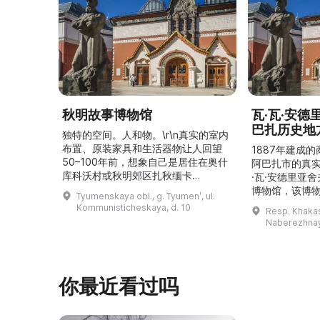
秋明故事博物馆
瓦·瓦·安
巴扎历史地
独特的空间。人和物。\r\n真实的室内
布置、原装家具和生活器物让人回望
1887年建成
50–100年前，想象自己是居住在奥什
阿巴扎市的真
库科沃村或秋明郊区扎秋缅卡
·瓦·安德里亚
（Затюменка）的一座小木屋的居
博物馆，该博物
Tyumenskaya obl., g. Tyumenʹ, ul.
民。\r\n\r\n博物馆的展览再现了我曾
卡斯共和国最佳
Kommunisticheskaya, d. 10
Resp. Khakasi
祖母安娜·科尔尼洛夫娜·奥什库科娃
的陈列以城市
Naberezhnay
（Анна Корниловна Ошкукова）一
–3世纪的历史
家的日常生活场景——她是一位“世代
具、青铜与银
为农”的农妇，其祖先在16世纪末是最
坚固的砖墙环
早从北德维纳（Северна ...
马厩。基普里
你最近看过吗