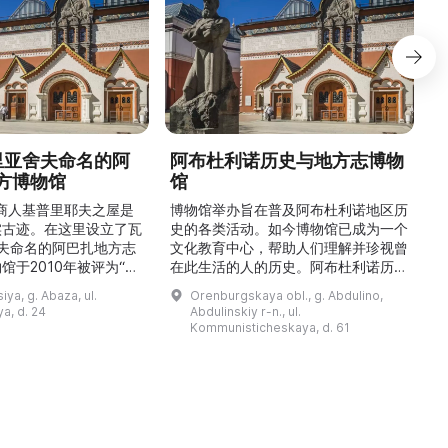
德里亚舍夫命名的阿
阿布杜利诺历史与地方志博物
方博物馆
馆
1
的商人基普里耶夫之屋是
博物馆举办旨在普及阿布杜利诺地区历
实古迹。在这里设立了瓦
史的各类活动。如今博物馆已成为一个
舍夫命名的阿巴扎地方志
文化教育中心，帮助人们理解并珍视曾
馆于2010年被评为“哈
在此生活的人的历史。阿布杜利诺历史
市级博物馆”。博物馆
与地方志博物馆于1966年在当地知名
ya, g. Abaza, ul.
Orenburgskaya obl., g. Abdulino,
及哈卡斯地区自公元前4
人士的倡议下创建。最初位于共产党街
a, d. 24
Abdulinskiy r-n., ul.
为主题，展出有箭头、刀
274号商人沃罗比约夫住宅附属建筑
Kommunisticheskaya, d. 61
质胸针、石磨等。庄园被
内。现址为共产党街61号。馆内常设
绕，院内有宽敞的谷仓和
展览包括“农民小屋”、“阿布杜利诺的
耶夫之屋是了解阿巴扎历
商人”、“战斗荣耀厅”和“阿布杜利诺：
史并度过难忘时光的绝佳场所。 ...
20世纪”。博物馆定期举办旨在推广阿
布杜利诺地区历史 ...