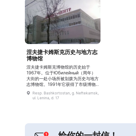
涅夫捷卡姆斯克历史与地方志
博物馆
涅夫捷卡姆斯克博物馆的历史始于
1967年。位于Юбилейный（周年）
大街的一处小场所被划拨为历史与地方
志博物馆。1991年它获得了市级博物
馆的地位。2007年决定为博物馆划拨
Resp. Bashkortostan, g. Neftekamsk,
新场所，并于2008年向公众开放。自
ul. Lenina, d. 17
2007年起馆长为科佩娃·加琳娜·格里戈
里耶芙娜。建筑总面积为1876.9平方
米。馆内收藏有13000多件物质与精神
文化遗产。博物馆设有5个陈列厅和2
个展览厅，定期举办专题展、个人展和
流...
给你的一封信！