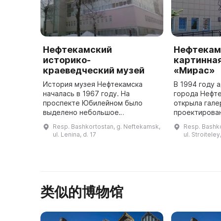
Нефтекамский
Нефтекам
историко-
картинная
краеведческий музей
«Мирас»
История музея Нефтекамска
В 1994 году 
началась в 1967 году. На
города Нефте
проспекте Юбилейном было
открыла гале
выделено небольшое
проектирова
помещение для историко-
здании. Было
Resp. Bashkortostan, g. Neftekamsk,
Resp. Bashko
краеведческого музея. В 1991
и графически
ul. Lenina, d. 17
ul. Stroiteley
году он получил статус
закуплено 40
городского. В 2007 году было п
...
类似的博物馆