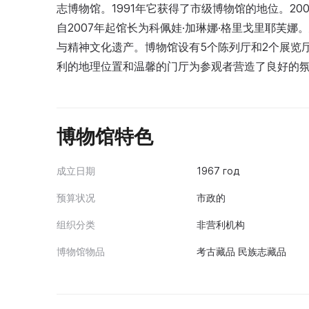
志博物馆。1991年它获得了市级博物馆的地位。20
自2007年起馆长为科佩娃·加琳娜·格里戈里耶芙娜。
与精神文化遗产。博物馆设有5个陈列厅和2个展览
利的地理位置和温馨的门厅为参观者营造了良好的
博物馆特色
成立日期
1967 год
预算状况
市政的
组织分类
非营利机构
博物馆物品
考古藏品 民族志藏品