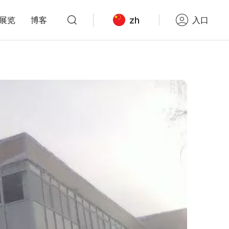
zh
展览
博客
入口