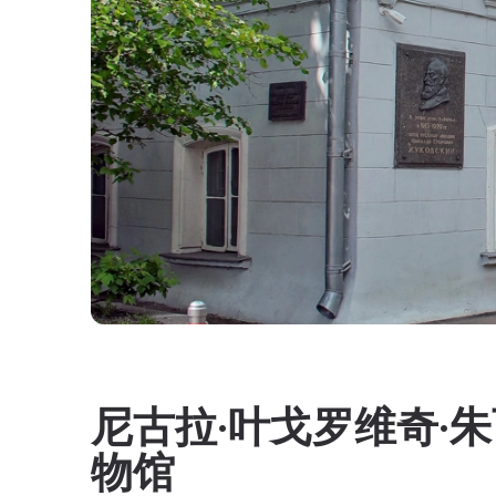
尼古拉·叶戈罗维奇·
物馆