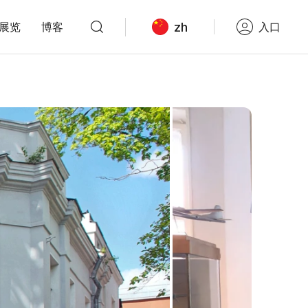
zh
展览
博客
入口