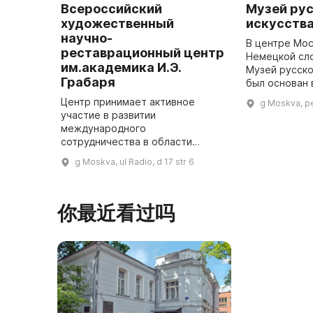
Всероссийский
Музей ру
художественный
искусств
научно-
В центре Мос
реставрационный центр
Немецкой сл
им.академика И.Э.
Музей русско
Грабаря
был основан 
занимает зда
Центр принимает активное
g Moskva, p
Струйских, п
участие в развитии
XVIII века. В
международного
сотрудничества в области
реставрации и привлекает
g Moskva, ul Radio, d 17 str 6
иностранных специалистов для
проведения международных
симпозиумов и конференций.
你最近看过吗
Всероссийс ...