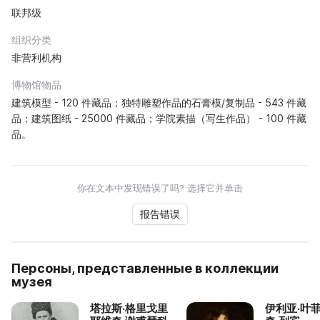
联邦级
组织分类
非营利机构
博物馆物品
建筑模型 - 120 件藏品；独特雕塑作品的石膏模/复制品 - 543 件藏
品；建筑图纸 - 25000 件藏品；学院素描（写生作品） - 100 件藏
品。
你在文本中发现错误了吗? 选择它并单击
报告错误
Персоны, представленные в коллекции
музея
塔拉斯·格里戈里
伊利亚·叶