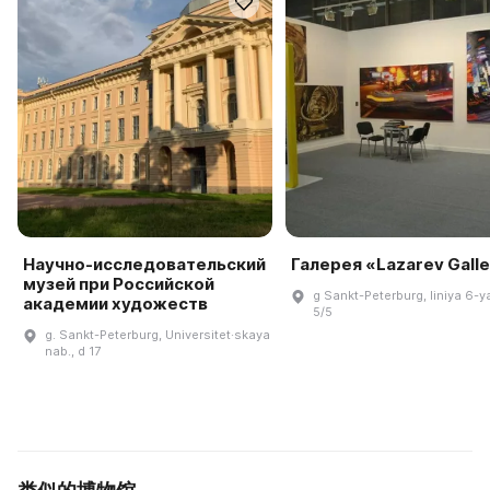
Научно-исследовательский
Галерея «Lazarev Gall
музей при Российской
g Sankt-Peterburg, liniya 6-ya
академии художеств
5/5
g. Sankt-Peterburg, Universitet·skaya
nab., d 17