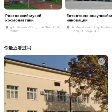
Ростовский музей
Естественнонаучный 
космонавтики
инноваций
g Rostov-na-Donu, pr-kt Stachki, d
Rostovskaya obl., g. Rostov
231/2
Donu, ul. Zorge, d. 7
你最近看过吗