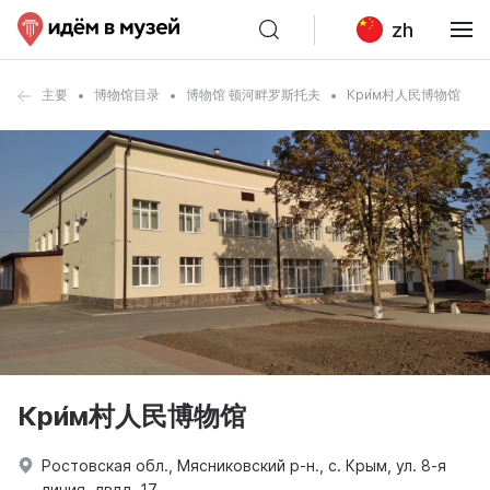
zh
主要
博物馆目录
博物馆 顿河畔罗斯托夫
Кри́м村人民博物馆
Кри́м村人民博物馆
Ростовская обл., Мясниковский р-н., с. Крым, ул. 8-я
линия, двлд. 17