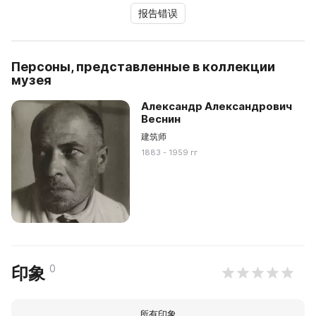
报告错误
Персоны, представленные в коллекции
музея
Александр Александрович
Веснин
建筑师
1883 - 1959 гг
0
印象
所有印象