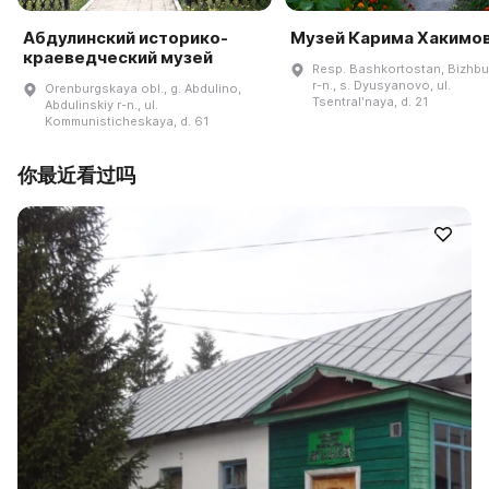
Абдулинский историко-
Музей Карима Хакимо
краеведческий музей
Resp. Bashkortostan, Bizhbu
r-n., s. Dyusyanovo, ul.
Orenburgskaya obl., g. Abdulino,
Tsentralʹnaya, d. 21
Abdulinskiy r-n., ul.
Kommunisticheskaya, d. 61
你最近看过吗