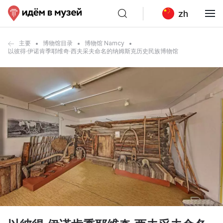
zh
主要
博物馆目录
博物馆 Namcy
以彼得·伊诺肯季耶维奇·西夫采夫命名的纳姆斯克历史民族博物馆