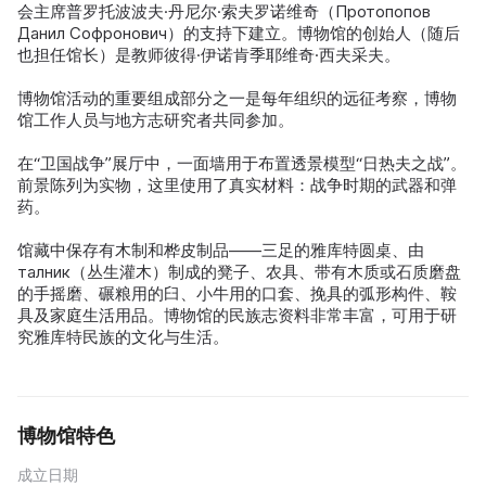
会主席普罗托波波夫·丹尼尔·索夫罗诺维奇（Протопопов
Данил Софронович）的支持下建立。博物馆的创始人（随后
也担任馆长）是教师彼得·伊诺肯季耶维奇·西夫采夫。
博物馆活动的重要组成部分之一是每年组织的远征考察，博物
馆工作人员与地方志研究者共同参加。
在“卫国战争”展厅中，一面墙用于布置透景模型“日热夫之战”。
前景陈列为实物，这里使用了真实材料：战争时期的武器和弹
药。
馆藏中保存有木制和桦皮制品——三足的雅库特圆桌、由
талник（丛生灌木）制成的凳子、农具、带有木质或石质磨盘
的手摇磨、碾粮用的臼、小牛用的口套、挽具的弧形构件、鞍
具及家庭生活用品。博物馆的民族志资料非常丰富，可用于研
究雅库特民族的文化与生活。
博物馆特色
成立日期