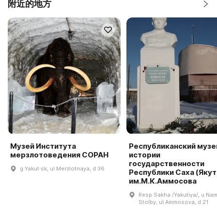
附近的地方
Музей Института
Республиканский музе
мерзлотоведения СОРАН
истории
государственности
g Yakut·sk, ul Merzlotnaya, d 36
Республики Саха (Якут
им.М.К.Аммосова
Resp Sakha /Yakutiya/, u Nam
Stolby, ul Ammosova, d 21