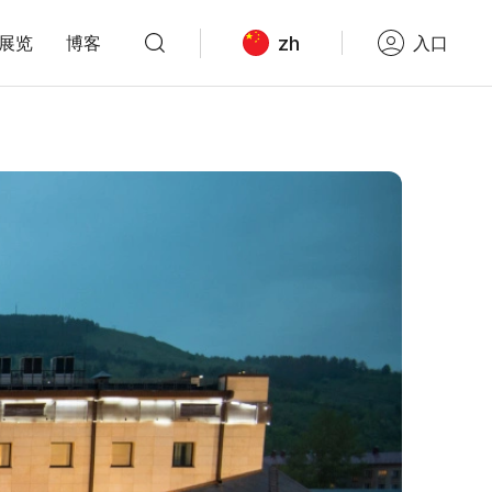
zh
展览
博客
入口