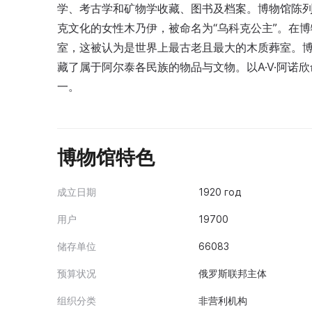
学、考古学和矿物学收藏、图书及档案。博物馆陈列
克文化的女性木乃伊，被命名为“乌科克公主”。在博
室，这被认为是世界上最古老且最大的木质葬室。
藏了属于阿尔泰各民族的物品与文物。以A·V·阿
一。
博物馆特色
成立日期
1920 год
用户
19700
储存单位
66083
预算状况
俄罗斯联邦主体
组织分类
非营利机构