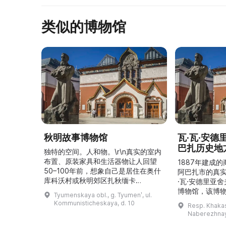
библи ...
类似的博物馆
秋明故事博物馆
瓦·瓦·安
巴扎历史地
独特的空间。人和物。\r\n真实的室内
布置、原装家具和生活器物让人回望
1887年建成
50–100年前，想象自己是居住在奥什
阿巴扎市的真
库科沃村或秋明郊区扎秋缅卡
·瓦·安德里亚
（Затюменка）的一座小木屋的居
博物馆，该博物
Tyumenskaya obl., g. Tyumenʹ, ul.
民。\r\n\r\n博物馆的展览再现了我曾
卡斯共和国最佳
Kommunisticheskaya, d. 10
Resp. Khakasi
祖母安娜·科尔尼洛夫娜·奥什库科娃
的陈列以城市
Naberezhnay
（Анна Корниловна Ошкукова）一
–3世纪的历史