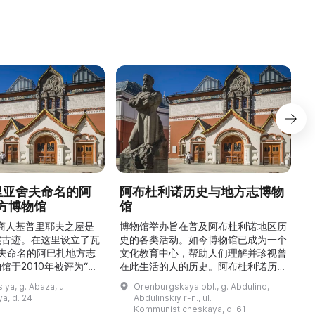
德里亚舍夫命名的阿
阿布杜利诺历史与地方志博物
方博物馆
馆
1
的商人基普里耶夫之屋是
博物馆举办旨在普及阿布杜利诺地区历
实古迹。在这里设立了瓦
史的各类活动。如今博物馆已成为一个
舍夫命名的阿巴扎地方志
文化教育中心，帮助人们理解并珍视曾
馆于2010年被评为“哈
在此生活的人的历史。阿布杜利诺历史
市级博物馆”。博物馆
与地方志博物馆于1966年在当地知名
ya, g. Abaza, ul.
Orenburgskaya obl., g. Abdulino,
及哈卡斯地区自公元前4
人士的倡议下创建。最初位于共产党街
a, d. 24
Abdulinskiy r-n., ul.
为主题，展出有箭头、刀
274号商人沃罗比约夫住宅附属建筑
Kommunisticheskaya, d. 61