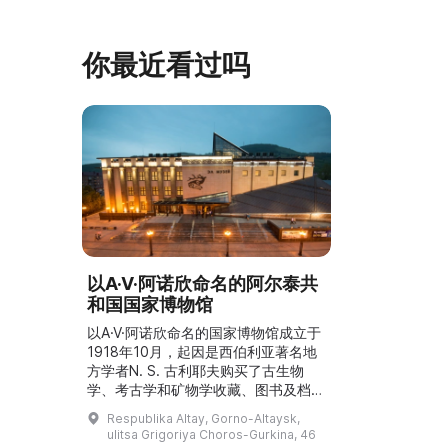
家的日常生活场景——她是一位“世代
具、青铜与银
为农”的农妇，其祖先在16世纪末是最
坚固的砖墙环
早从北德维纳（Северна ...
马厩。基普里
你最近看过吗
以A·V·阿诺欣命名的阿尔泰共
和国国家博物馆
以A·V·阿诺欣命名的国家博物馆成立于
1918年10月，起因是西伯利亚著名地
方学者N. S. 古利耶夫购买了古生物
学、考古学和矿物学收藏、图书及档
案。博物馆陈列有古代和近代的文物，
Respublika Altay, Gorno-Altaysk,
还有一具来自公元前5–3世纪帕兹里克
ulitsa Grigoriya Choros-Gurkina, 46
文化的女性木乃伊，被命名为“乌科克