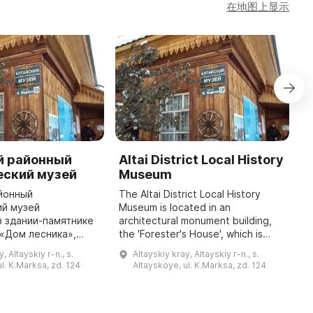
在地图上显示
й районный
Altai District Local History
G
еский музей
Museum
M
йонный
The Altai District Local History
O
ий музей
Museum is located in an
C
 здании-памятнике
architectural monument building,
b
«Дом лесника»,
the 'Forester's House', which is
t
ее ста лет. Это
over one hundred years old. It is a
A
, Altayskiy r-n., s.
Altayskiy kray, Altayskiy r-n., s.
ародный музей,
true people's museum, since
G
l. K.Marksa, zd. 124
Altayskoye, ul. K.Marksa, zd. 124
териалы для него
residents of ...
бесплатно предоставил ...