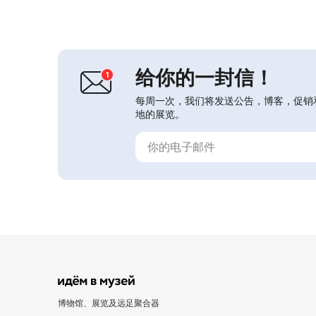
公主”。在博物馆内院可以看到一座公
元前5–3世纪的斯基泰首领木制墓室，
这被认为是世界上最古老且最大的木质
葬室。博物馆还有一个关于萨满教作为
一种特殊世界...
给你的一封信！
每周一次，我们将发送公告，博客，促销
地的展览。
博物馆、展览及远足聚合器