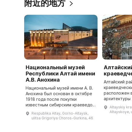
附近的地方
Национальный музей
Алтайски
Республики Алтай имени
краеведч
А.В. Анохина
Алтайский ра
краеведческ
Национальный музей имени А. В.
расположен в
Анохина был основан в октябре
архитектуры 
1918 года после покупки
которому бол
известным сибирским краеведом
Altayskiy kray
настоящий н
Н. С. Гуляева
Altayskoye, u
Respublika Altay, Gorno-Altaysk,
поскольку ма
палеонтологической,
ulitsa Grigoriya Choros-Gurkina, 46
археологической и
минералогической коллекции,