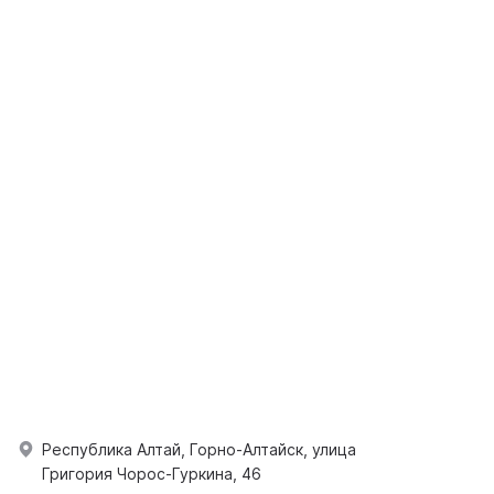
Республика Алтай, Горно-Алтайск, улица
Григория Чорос-Гуркина, 46