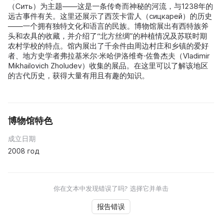
（Сить）为主题——这是一条传奇而神秘的河流，与1238年的
远古事件有关。这里还展示了西茨卡雷人（сицкарей）的历史
——一个拥有独特文化和语言的民族。博物馆展出有西特族斧
头和农具的收藏，并介绍了“北方丝绸”的种植情况及苏联时期
农村学校的特点。馆内展出了千余件由周边村庄和乡镇的爱好
者、地方史学者弗拉基米尔·米哈伊洛维奇·佐鲁杰夫（Vladimir
Mikhailovich Zholudev）收集的展品。在这里可以了解该地区
的古代历史，获得大量有用且有趣的知识。
博物馆特色
成立日期
2008 год
你在文本中发现错误了吗? 选择它并单击
报告错误