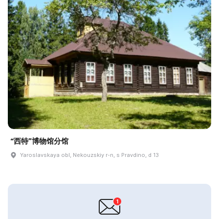
“西特”博物馆分馆
Yaroslavskaya obl, Nekouzskiy r-n, s Pravdino, d 13