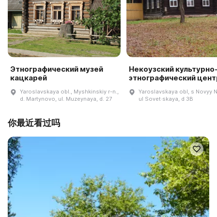
Этнографический музей
Некоузский культурно
кацкарей
этнографический цент
Yaroslavskaya obl., Myshkinskiy r-n.,
Yaroslavskaya obl, s Novyy 
d. Martynovo, ul. Muzeynaya, d. 27
ul Sovet·skaya, d 3B
你最近看过吗