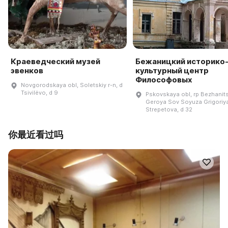
Краеведческий музей
Бежаницкий историко
эвенков
культурный центр
Философовых
Novgorodskaya obl, Soletskiy r-n, d
Tsivilëvo, d 9
Pskovskaya obl, rp Bezhanits
Geroya Sov Soyuza Grigoriy
Strepetova, d 32
你最近看过吗