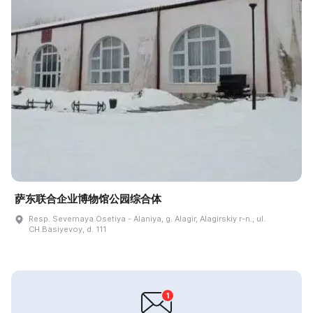
萨东联合企业博物馆公园综合体
Resp. Severnaya Osetiya - Alaniya, g. Alagir, Alagirskiy r-n., ul.
CH.Basiyevoy, d. 111