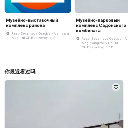
Музейно-выставочный
Музейно-парковый
комплекс района
комплекс Садонского
комбината
Resp Severnaya Osetiya - Alaniya, g
Alagir, ul CH.Basiyevoy, d 111
Resp. Severnaya Osetiya - Ala
Alagir, Alagirskiy r-n., ul.
CH.Basiyevoy, d. 111
你最近看过吗