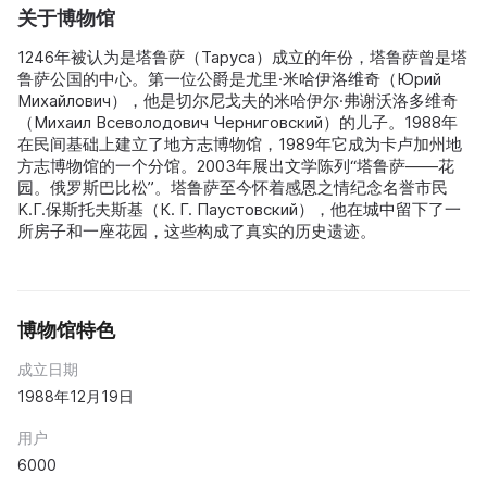
关于博物馆
1246年被认为是塔鲁萨（Таруса）成立的年份，塔鲁萨曾是塔
鲁萨公国的中心。第一位公爵是尤里·米哈伊洛维奇（Юрий
Михайлович），他是切尔尼戈夫的米哈伊尔·弗谢沃洛多维奇
（Михаил Всеволодович Черниговский）的儿子。1988年
在民间基础上建立了地方志博物馆，1989年它成为卡卢加州地
方志博物馆的一个分馆。2003年展出文学陈列“塔鲁萨——花
园。俄罗斯巴比松”。塔鲁萨至今怀着感恩之情纪念名誉市民
K.Г.保斯托夫斯基（К. Г. Паустовский），他在城中留下了一
所房子和一座花园，这些构成了真实的历史遗迹。
博物馆特色
成立日期
1988年12月19日
用户
6000