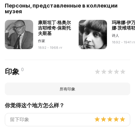
Персоны, представленные в коллекции
музея
康斯坦丁·格奥尔
玛琳娜·伊
吉耶维奇·保斯托
娜·茨维塔
夫斯基
诗人
作家
1892 - 1941 г
1892 - 1968 гг
0
印象
所有印象
你觉得这个地方怎么样？