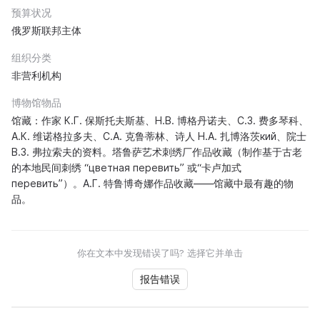
预算状况
俄罗斯联邦主体
组织分类
非营利机构
博物馆物品
馆藏：作家 К.Г. 保斯托夫斯基、Н.В. 博格丹诺夫、С.З. 费多琴科、
А.К. 维诺格拉多夫、С.А. 克鲁蒂林、诗人 Н.А. 扎博洛茨кий、院士
В.З. 弗拉索夫的资料。塔鲁萨艺术刺绣厂作品收藏（制作基于古老
的本地民间刺绣 “цветная перевить” 或“卡卢加式
перевить”）。A.Г. 特鲁博奇娜作品收藏——馆藏中最有趣的物
品。
你在文本中发现错误了吗? 选择它并单击
报告错误