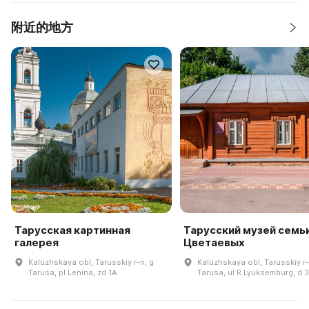
附近的地方
Тарусская картинная
Тарусский музей семь
галерея
Цветаевых
Kaluzhskaya obl, Tarusskiy r-n, g
Kaluzhskaya obl, Tarusskiy r-
Tarusa, pl Lenina, zd 1A
Tarusa, ul R.Lyuksemburg, d 