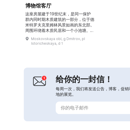
博物馆客厅
这座房屋建于19世纪末，是同一保护
群内同时期木质建筑的一部分，位于德
米特罗夫克里姆林风景如画的东北部。
周围环绕着木质民居和一个小池塘。这
栋一层原木建筑带有侧楼和内院，已于
Moskovskaya obl, g Dmitrov, pl
2007年修复。现在这里为一间陈设有
Istoricheskaya, d 1
贵族风格室内装饰和壁炉的博物馆客
厅。...
给你的一封信！
每周一次，我们将发送公告，博客，促销
地的展览。