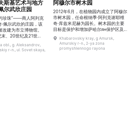
夫斯基艺术与地方
阿穆尔市树木园
佩尔武欣庄园
2012年6月，在植物园内成立了阿穆尔
市树木园，任命根纳季·阿列克谢耶维
的珍珠”——商人阿列克
奇·库兹米尼赫为园长。树木园的主要
世
奇·佩尔武欣的庄园，该
目标是保护和增加萨哈尔ян保护区及
年被改建为市立博物馆。
红豆杉林的植被，并创建远东地区稀有
纪末、20世纪及21世纪
Khabarovskiy kray, g Amursk,
和药用植物及露地栽培植物的种植区。
艺美术大师的作品，有助
Amurskiy r-n., 2-ya zona
a obl., g. Aleksandrov,
树木园尤其以其收集的列入红色名录的
1
德罗夫地区的艺术创作。
promyshlennogo rayona
kiy r-n., ul. Sovet·skaya,
远东植物而自豪（尖叶红豆杉、
建
时展览与常设展览，同时
Microbiota属、萨金特杜松、馨香卫
1
剧化的导览，以及面向成
矛、施里彭巴赫杜鹃）。树木园的设立
后
作坊。还可为亚历山德罗
旨在保护远东珍贵和受保护的植物，开
中小学机构预约外出博物
展科学研究，进行审美 ...