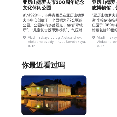
亚历山德罗夫市200周年纪念
亚历山德罗
文化休闲公园
志博物馆，
\r\n1928年，市共青团员在亚历山德罗
“亚历山德罗夫
夫市中心创建了一个面积为7.2公顷的
谢·米哈伊洛维
公园。公园内有多处景点，包括“弯镜
庄园于1989
厅”、“儿童复古投币游戏机”、气压射
馆藏包括19世
击场、“儿童之城”游乐区、户外健身器
初艺术家与工
Vladimirskaya obl., g. Aleksandrov,
Vladimirskay
材“Воркаут”、免费儿童游乐设施、游
于了解亚历山
Aleksandrovskiy r-n., ul. Sovet·skaya,
Aleksandrovs
乐项目“Веломобиль”、充气蹦床“吉
博物馆举办临
d. 12
d. 16
普”。2019年，作为“城市环境塑造”项
提供传统与戏
目的一部分，公园进行了部分整治：新
人和儿童的工
舞台建成，新的观景平台和中央林荫大
夫区的学前和
你最近看过吗
道得到完善，并安装了视 ...
馆课程。 ...