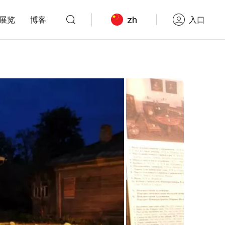
zh
展览
博客
入口