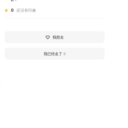
0
还没有印象
我想去
我已经走了
0
узейная гостиная
P.A. Kropotkin House-
Museum
ом, построенный в конце XIX
ека и входящий в единый
The museum is located in a s