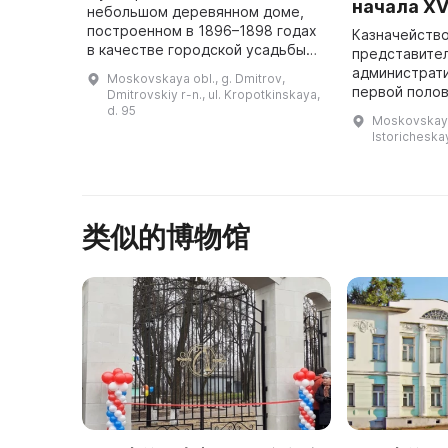
начала XVI
небольшом деревянном доме,
построенном в 1896–1898 годах
Казначейство
в качестве городской усадьбы
представите
Дмитровского уездного
администрат
Moskovskaya obl., g. Dmitrov,
предводителя дворянства графа
первой полов
Dmitrovskiy r-n., ul. Kropotkinskaya,
М. Олсуфьева. Среди обстановки
находится в 
d. 95
Moskovskaya 
дома особ ...
Присутственн
Istoricheska
выполнено в 
имеет симме
и компози ...
类似的博物馆