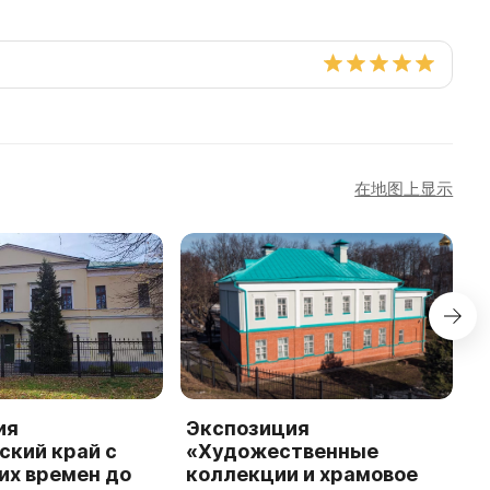
在地图上显示
ия
Экспозиция
М
ский край с
«Художественные
Д
их времен до
коллекции и храмовое
в