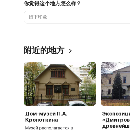
你觉得这个地方怎么样？
附近的地方
Дом-музей П.А.
Экспозиц
Кропоткина
«Дмитров
древнейш
Музей располагается в