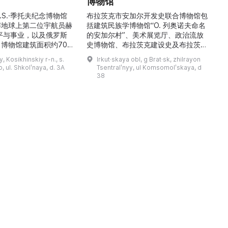
博物馆
\
稳
.S.·季托夫纪念博物馆
布拉茨克市安加尔开发史联合博物馆包
解地球上第二位宇航员赫
括建筑民族学博物馆“О. 列奥诺夫命名
平与事业，以及俄罗斯
的安加尔村”、美术展览厅、政治流放
博物馆建筑面积约700
史博物馆、布拉茨克建设史及布拉茨克
9000多件独特物品。
市史博物馆，以及设有学术图书馆的馆
y, Kosikhinskiy r-n., s.
Irkut·skaya obl, g Brat·sk, zhilrayon
.S.·季托夫的个人物品
藏部。博物馆的主要工作方向为科研、
 ul. Shkolʹnaya, d. 3A
Tsentralʹnyy, ul Komsomolʹskaya, d
带有宇航员签名的报纸、
利用馆藏创建展陈与展览、收集并对馆
38
模型、钱币与奖章收藏、
藏文物进行学术描述、编制与开展讲解
及L-29教练机和“联盟
活动，以及举办艺术沙龙、见面会与节
）”返回舱等展品。展览
庆活动。最有价值的收藏包括：埃文克
产航天的力量与荣耀，追
人的民族学资料及萨满教祭祀用品、
19—20 世纪的圣像与 ...