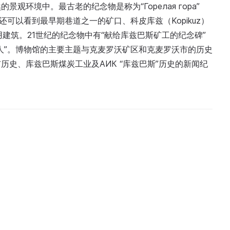
环境中。最古老的纪念物是称为“Горелая гора”
还可以看到最早期巷道之一的矿口、科皮库兹（Kopikuz）
用建筑。21世纪的纪念物中有“献给库兹巴斯矿工的纪念碑”
人”。博物馆的主要主题与克麦罗沃矿区和克麦罗沃市的历史
史、库兹巴斯煤炭工业及АИК “库兹巴斯”历史的新闻纪