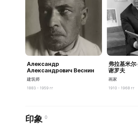
Александр
弗拉基米尔
Александрович Веснин
谢罗夫
建筑师
画家
1883 - 1959 гг
1910 - 1968 гг
印象
0