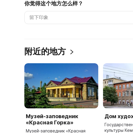
你觉得这个地方怎么样？
附近的地方
Музей-заповедник
Дом худо
«Красная Горка»
Государстве
культуры Ке
Музей-заповедник «Красная