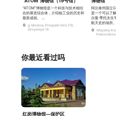
“ATOM”博物馆（19号馆）
博物馆
“ATOM”博物馆是一个科技与技术相结
阿尔泰州国立G
合的展览综合体，介绍核工业的历史和
是一个可以了
最新成就。 ...
尔曼·季托夫生
航天史的场所。
g. Moskva, Prospekt mira 119,
平方米，收藏有
stroyeniye 19
Altayskiy kra
这里可以看到G
Polkovnikovo,
收藏、照片、
航天器和卫星
宇航员食品，以
V（季托夫版本
你最近看过吗
让人感受到国
溯太空飞 ...
红岗博物馆—保护区