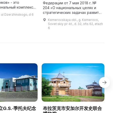
ков» - это
A
Федерации от 7 мая 2018 г. №
ональный комплекс,
wh
204 «О национальных целях и
и, искусствоведы,
p
стратегических задачах развития
 ul Dzerzhinskogo, d 6
итераторы,
a
Российской Федерации на
Kemerovskaya obl., g. Kemerovo,
просто любители
...
период до 2024 года» в г.
Sovet·skiy pr-kt., d. 32, ofis 62, etazh
Кемерово создается Культурно-
6
обр ...
G.S.·季托夫纪念
布拉茨克市安加尔开发史联合