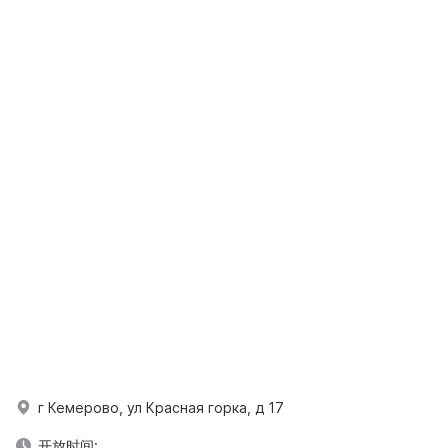
г Кемерово, ул Красная горка, д 17
开放时间: