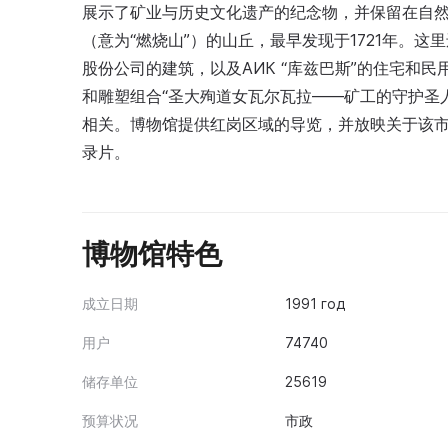
展示了矿业与历史文化遗产的纪念物，并保留在自然的景观
（意为“燃烧山”）的山丘，最早发现于1721年。这里
股份公司的建筑，以及АИК “库兹巴斯”的住宅和民
和雕塑组合“圣大殉道女瓦尔瓦拉——矿工的守护圣
相关。博物馆提供红岗区域的导览，并放映关于该市历
录片。
博物馆特色
成立日期
1991 год
用户
74740
储存单位
25619
预算状况
市政