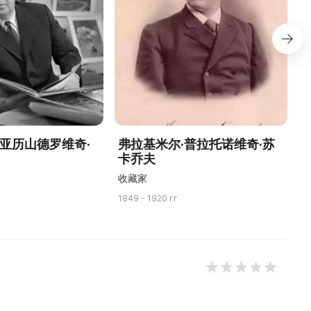
·亚历山德罗维奇·
弗拉基米尔·普拉托诺维奇·苏
卡乔夫
收藏家
1849 - 1920 гг
19