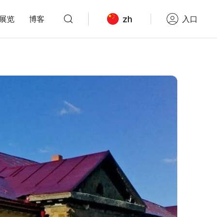
zh
展览
博客
入口