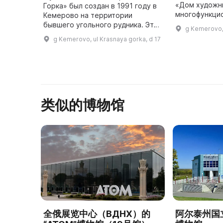
«Дом художни
Горка» был создан в 1991 году в
многофункци
Кемерово на территории
где художник
бывшего угольного рудника. Это
g Kemerovo,
фотографы, л
уникальное место, где
g Kemerovo, ul Krasnaya gorka, d 17
музыканты и 
представлены памятники
искусства ...
горнопромышленного и
историко-культурного н ...
类似的博物馆
全俄展览中心（ВДНХ）的
阿尔泰州国立