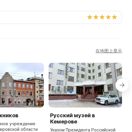
在地图上显示
жников
Русский музей в
H
Кемерове
нное учреждение
T
меровской области
K
Указом Президента Российской