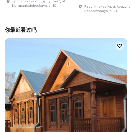
Tyumenskaya obl., g. Tyumenʹ, ul.
Kommunisticheskaya, d. 10
Resp. Khakasiya, g. Abaza, ul
Naberezhnaya, d. 24
你最近看过吗