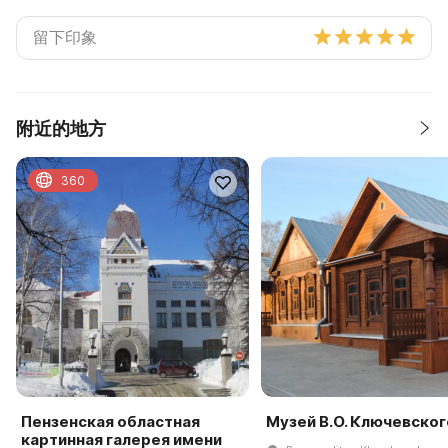
附近的地方
360
Пензенская областная
Музей В.О. Ключевског
картинная галерея имени