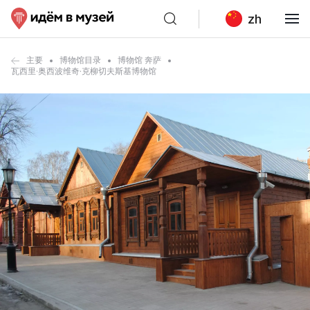
zh
主要
博物馆目录
博物馆 奔萨
瓦西里·奥西波维奇·克柳切夫斯基博物馆