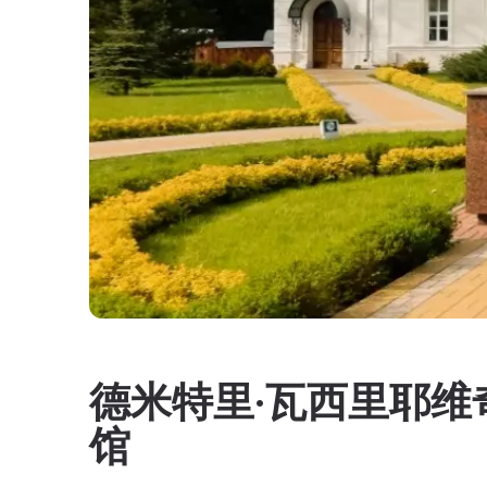
德米特里·瓦西里耶维
馆