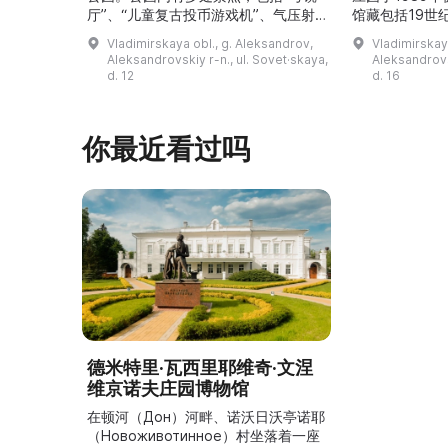
厅”、“儿童复古投币游戏机”、气压射
馆藏包括19世
击场、“儿童之城”游乐区、户外健身器
初艺术家与工
Vladimirskaya obl., g. Aleksandrov,
Vladimirskay
材“Воркаут”、免费儿童游乐设施、游
于了解亚历山
Aleksandrovskiy r-n., ul. Sovet·skaya,
Aleksandrovs
乐项目“Веломобиль”、充气蹦床“吉
博物馆举办临
d. 12
d. 16
普”。2019年，作为“城市环境塑造”项
提供传统与戏
目的一部分，公园进行了部分整治：新
人和儿童的工
舞台建成，新的观景平台和中央林荫大
夫区的学前和
你最近看过吗
道得到完善，并安装了视 ...
馆课程。 ...
德米特里·瓦西里耶维奇·文涅
维京诺夫庄园博物馆
在顿河（Дон）河畔、诺沃日沃亭诺耶
（Новоживотинное）村坐落着一座