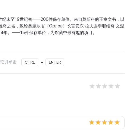
世纪末至19世纪初——200件保存单位。来自莫斯科的王室文书，以
维奇之名，致给奥廖尔省（Орлов）长官安东·拉夫连季耶维奇·文涅
84年。——15件保存单位，为馆藏中最有趣的项目。
择它并单击
CTRL
+
ENTER