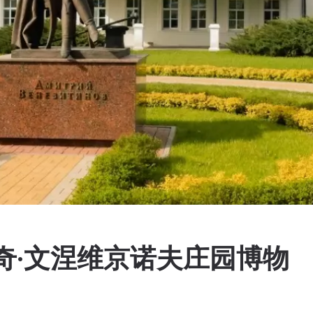
奇·文涅维京诺夫庄园博物