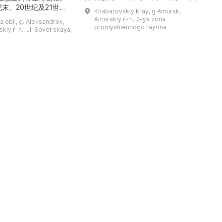
红豆杉林的植被，并创建远东地区稀有
纪末、20世纪及21世纪
Khabarovskiy kray, g Amursk,
和药用植物及露地栽培植物的种植区。
艺美术大师的作品，有助
Amurskiy r-n., 2-ya zona
a obl., g. Aleksandrov,
树木园尤其以其收集的列入红色名录的
1
德罗夫地区的艺术创作。
promyshlennogo rayona
kiy r-n., ul. Sovet·skaya,
远东植物而自豪（尖叶红豆杉、
建
时展览与常设展览，同时
Microbiota属、萨金特杜松、馨香卫
1
剧化的导览，以及面向成
矛、施里彭巴赫杜鹃）。树木园的设立
后
作坊。还可为亚历山德罗
旨在保护远东珍贵和受保护的植物，开
中小学机构预约外出博物
展科学研究，进行审美 ...