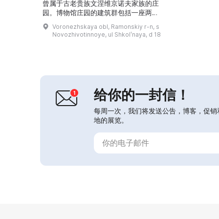
曾属于古老贵族文涅维京诺夫家族的庄
园。博物馆庄园的建筑群包括一座两层
宅邸、带池塘的公园和一座圆亭
Voronezhskaya obl, Ramonskiy r-n, s
（rotunda）。这里还与俄国诗人、散
Novozhivotinnoye, ul Shkolʹnaya, d 18
文家、哲学家与批评家德米特里·瓦西
里耶维奇·文涅维京诺夫的名字有关
联，这也是俄罗斯境内唯一一座以他为
主题的博物馆。宅邸内部分修复了19
世纪的室内陈设，展览介绍彼得一世时
代的贵族文化及其...
给你的一封信！
每周一次，我们将发送公告，博客，促销
地的展览。