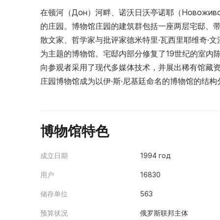
在顿河（Дон）河畔、诺沃日沃亭诺耶（Новожи
的庄园。博物馆庄园的建筑群包括一座两层宅邸、带池
散文家、哲学家与批评家德米特里·瓦西里耶维奇·
为主题的博物馆。宅邸内部分修复了19世纪的室内
向参观者采用了现代多媒体技术，并展出稀有馆藏资料
庄园博物馆成为以伊·斯·尼基廷命名的博物馆的结构
博物馆特色
成立日期
1994 год
用户
16830
储存单位
563
预算状况
俄罗斯联邦主体