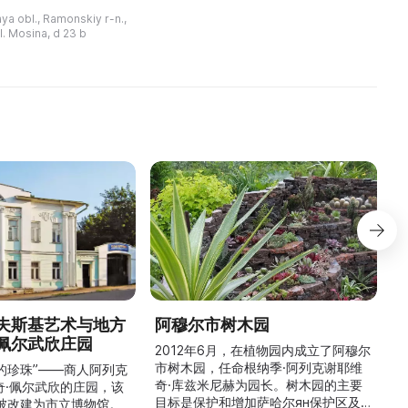
XVII – начала XVIII века, военную
осетителей со
a obl., Ramonskiy r-n.,
...
Этот ландшафтно-
l. Mosina, d 23 b
ый ансамбль
представляет собой ун ...
夫斯基艺术与地方
阿穆尔市树木园
佩尔武欣庄园
2012年6月，在植物园内成立了阿穆尔
市树木园，任命根纳季·阿列克谢耶维
的珍珠”——商人阿列克
奇·库兹米尼赫为园长。树木园的主要
世
奇·佩尔武欣的庄园，该
目标是保护和增加萨哈尔ян保护区及
年被改建为市立博物馆。