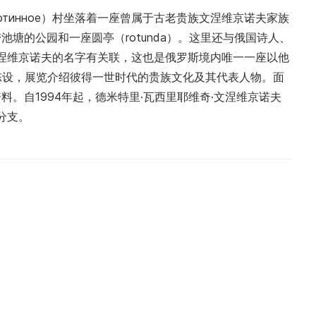
вотинное）村坐落着一座曾属于古老贵族文涅维京诺夫家族
塘的公园和一座圆亭（rotunda）。这里还与俄国诗人、
文涅维京诺夫的名字有关联，这也是俄罗斯境内唯一一座以他
陈设，展览介绍彼得一世时代的贵族文化及其代表人物。面
。自1994年起，德米特里·瓦西里耶维奇·文涅维京诺夫
分支。