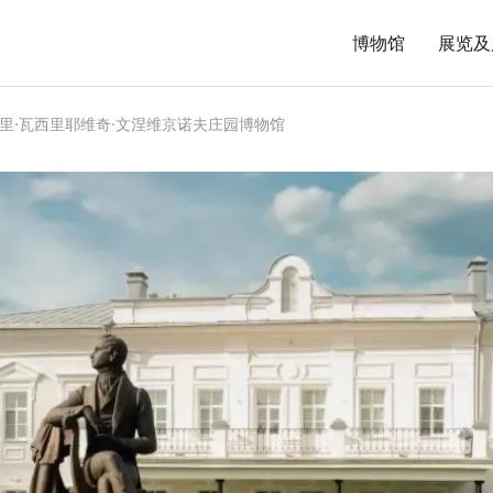
博物馆
展览及
里·瓦西里耶维奇·文涅维京诺夫庄园博物馆