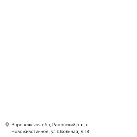
Воронежская обл, Рамонский р-н, с
Новоживотинное, ул Школьная, д 18