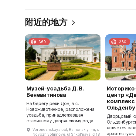
附近的地方
360
360
Музей-усадьба Д. В.
Историко
Веневитинова
центр «Д
комплекс
На берегу реки Дон, в с.
Ольденбу
Новоживотинное, расположена
усадьба, принадлежавшая
Дворцовый к
старинному дворянскому роду
Ольденбургс
Веневитиновых. Архитектурный
является ва
Voronezhskaya obl, Ramonskiy r-n, s
комплекс музея-усадьбы
архитектуры,
Novozhivotinnoye, ul Shkolʹnaya, d 18