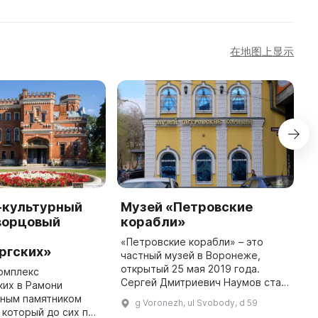
在地图上显示
-культурный
Музей «Петровские
М
ворцовый
корабли»
М
2
«Петровские корабли» – это
ргских»
Г
частный музей в Воронеже,
(
открытый 25 мая 2019 года.
омплекс
м
Сергей Дмитриевич Наумов стал
ких в Рамони
м
его основателем. Экспозиция
жным памятником
g Voronezh, ul Svobody, d 59
о
представляет собой предметы
 который до сих пор