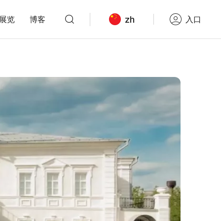
zh
展览
博客
入口