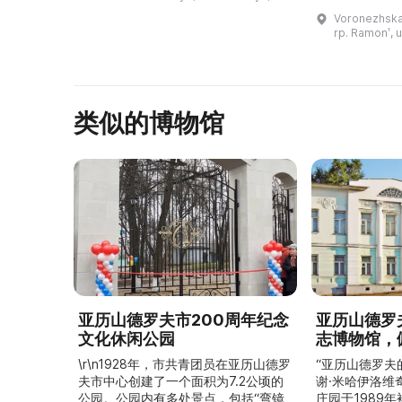
включает в себя двухэтажный
привлекает п
Voronezhskay
особняк, парк с ...
всего мира. 
rp. Ramonʹ, u
архитектурн
类似的博物馆
亚历山德罗夫市200周年纪念
亚历山德罗
文化休闲公园
志博物馆，
\r\n1928年，市共青团员在亚历山德罗
“亚历山德罗夫
夫市中心创建了一个面积为7.2公顷的
谢·米哈伊洛维
公园。公园内有多处景点，包括“弯镜
庄园于1989