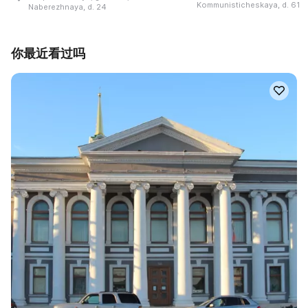
Kommunisticheskaya, d. 61
Naberezhnaya, d. 24
你最近看过吗