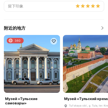
附近的地方
360
Музей «Тульские
Музей «Тульский крем
самовары»
Tulʹskaya obl., g. Tula, ter. Kr