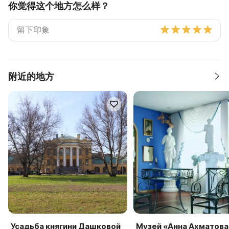
你觉得这个地方怎么样？
附近的地方
Усадьба княгини Дашковой
Музей «Анна Ахматова