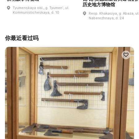
历史地方博物馆
Tyumenskaya obl., g. Tyumenʹ, ul.
Kommunisticheskaya, d. 10
Resp. Khakasiya, g. Abaza, ul
Naberezhnaya, d. 24
你最近看过吗