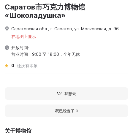
Саратов市巧克力博物馆
«Шоколадушка»
Саратовская обл., г. Саратов, ул. Московская, д. 96
在地图上显示
开放时间:
营业时间：9:00 至 18:00，全年无休
0
还没有印象
我想去
我已经走了
0
关于博物馆