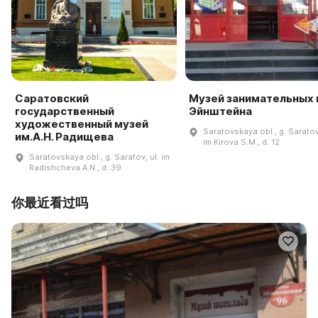
Саратовский
Музей занимательных 
государственный
Эйнштейна
художественный музей
Saratovskaya obl., g. Saratov,
им.А.Н. Радищева
im Kirova S.M., d. 12
Saratovskaya obl., g. Saratov, ul. im
Radishcheva A.N., d. 39
你最近看过吗