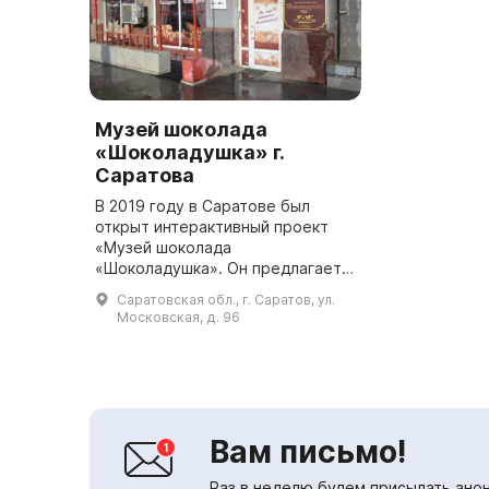
Музей шоколада
«Шоколадушка» г.
Саратова
В 2019 году в Саратове был
открыт интерактивный проект
«Музей шоколада
«Шоколадушка». Он предлагает
погрузиться в историю
Саратовская обл., г. Саратов, ул.
шоколада, узнать о русских
Московская, д. 96
традициях и пройти мастер-
классы. Здесь присутствую...
Вам письмо!
Раз в неделю будем присылать анон