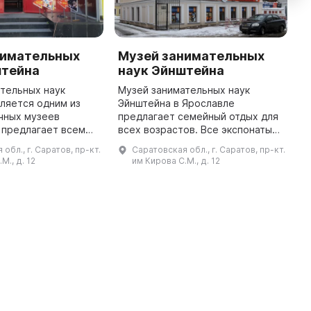
нимательных
Музей занимательных
S
штейна
наук Эйнштейна
M
тельных наук
Музей занимательных наук
I
ляется одним из
Эйнштейна в Ярославле
'
чных музеев
предлагает семейный отдых для
o
 предлагает всем
всех возрастов. Все экспонаты
i
 а особенно детям,
можно и нужно трогать,
c
обл., г. Саратов, пр-кт.
Саратовская обл., г. Саратов, пр-кт.
мя в интерактивном
проводить физические опыты и
t
М., д. 12
им Кирова С.М., д. 12
узее представлено
эксперименты. В цену билета
включена экск ...