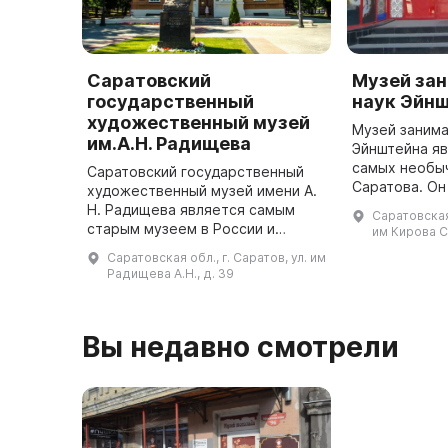
Саратовский
Музей за
государственный
наук Эйн
художественный музей
Музей занима
им.А.Н. Радищева
Эйнштейна яв
самых необы
Саратовский государственный
Саратова. Он
художественный музей имени А.
посетителям,
Н. Радищева является самым
Саратовская 
провести вре
старым музеем в России и
им Кирова С.
формате. В м
первым общедоступным музеем
Саратовская обл., г. Саратов, ул. им
око ...
в провинции. Он был открыт 29
Радищева А.Н., д. 39
июня 1885 года благодаря
художни ...
Вы недавно смотрели