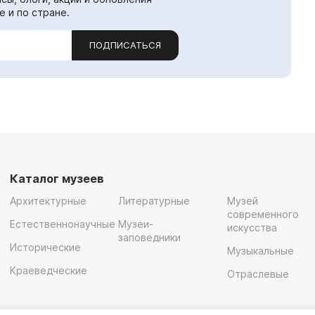
е и по стране.
ПОДПИСАТЬСЯ
Каталог музеев
Архитектурные
Литературные
Музей
современного
Естественнонаучные
Музеи-
искусства
заповедники
Исторические
Музыкальные
Краеведческие
Отраслевые