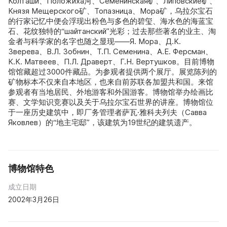
Колташи、Положиха河、Семенинская矿、Липовские矿、
Князя Мещерского矿、Топазница、Мора矿，乌拉尔宝石
的行家记忆中便会浮现出粉色与多色的碧玺、海水色的海蓝宝
石、花纹独特的“шайтанский”光彩；过去那些著名的业主、淘
金者与科学家的名字也随之显现——Я. Мора、Д.К.
Зверева、В.Л. Зобнин、Т.П. Семенина、А.Е. Ферсман、
К.К. Матвеев、П.Л. Драверт、Г.Н. Вертушков。目前博物
馆馆藏超过3000件藏品。为参观者提供两个展厅。展览陈列的
矿物标本不仅来自本地区，也来自前苏联各加盟共和国。来馆
参观者有当地居民、外地游客和外国游客。博物馆举办绘画比
赛、文学知识竞赛以及关于乌拉尔宝石世界的讲座。博物馆位
于一座历史建筑中，即厂务管理者萨瓦·雅科夫列夫（Савва
Яковлев）的“地主宅邸”，该建筑为19世纪的建筑遗产。
博物馆特色
成立日期
2002年3月26日