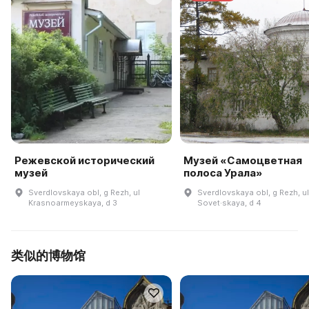
Режевской исторический
Музей «Самоцветная
музей
полоса Урала»
Sverdlovskaya obl, g Rezh, ul
Sverdlovskaya obl, g Rezh, ul
Krasnoarmeyskaya, d 3
Sovet·skaya, d 4
类似的博物馆